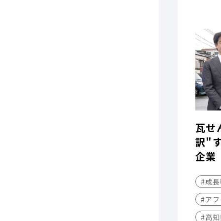
瓦せ
訳"
企業
#成
#アフ
#高知