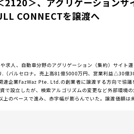
LL＜2120＞、アグリゲーショ
ULL CONNECTを譲渡へ
動産や求人、自動車分野のアグリゲーション（集約）サイト運
S.L.U.（バルセロナ。売上高81億5000万円、営業利益△3
企業FazWaz Pte. Ltd.の創業者に譲渡する方向で協議
額出資で設立したが、検索アルゴリズムの変更など外部環境
以上のペースで進み、赤字幅が膨らんでいた。譲渡価額は未確