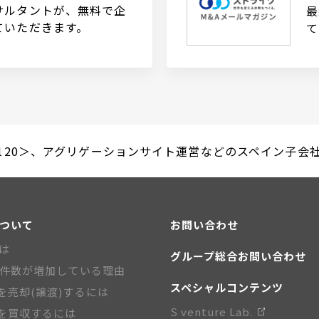
サルタントが、無料で企
最
ていただきます。
て
＜2120＞、アグリゲーションサイト運営などのスペイン子会社LIFU
について
お問い合わせ
とは
グループ総合お問い合わせ
A件数が増加している理由
スペシャルコンテンツ
を売却(譲渡)するには
S venture Lab.
を買収するには