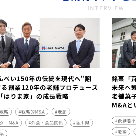
INTERVIEW
んべい150年の伝統を現代へ"翻
銘菓「
する――創業120年の老舗プロデュース
未来へ
「はりま家」の成長戦略
老舗菓
M&Aと
長戦略
#戦略的M&A
#老舗
#後継者
ターM&A
#外食・食品関係
#香川県
#老舗
県