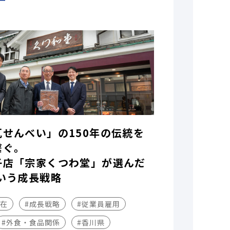
瓦せんべい」の150年の伝統を
繋ぐ。
子店「宗家くつわ堂」が選んだ
いう成長戦略
不在
#成長戦略
#従業員雇用
#外食・食品関係
#香川県