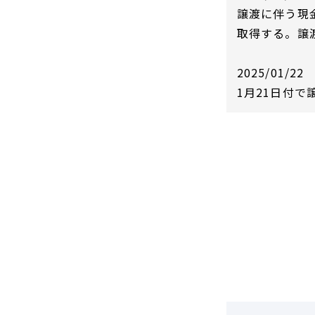
DCF法(インカムアプローチ)
のれん・負ののれん 会計処理と
譲渡に伴う現
税務処理
類似会社比準法(マーケットア
取得する。譲渡
プローチ)
2025/01/22
1月21日付