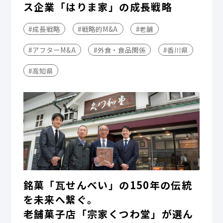
ス企業「はりま家」の成長戦略
#成長戦略
#戦略的M&A
#老舗
#アフターM&A
#外食・食品関係
#香川県
#高知県
銘菓「瓦せんべい」の150年の伝統
を未来へ繋ぐ。
老舗菓子店「宗家くつわ堂」が選ん