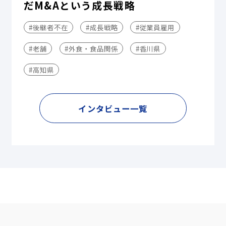
だM&Aという成長戦略
#後継者不在
#成長戦略
#従業員雇用
#老舗
#外食・食品関係
#香川県
#高知県
インタビュー一覧