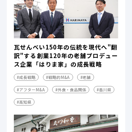
瓦せんべい150年の伝統を現代へ"翻
訳"する――創業120年の老舗プロデュー
ス企業「はりま家」の成長戦略
#成長戦略
#戦略的M&A
#老舗
#アフターM&A
#外食・食品関係
#香川県
#高知県