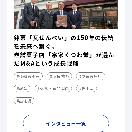
銘菓「瓦せんべい」の150年の伝統
を未来へ繋ぐ。
老舗菓子店「宗家くつわ堂」が選ん
だM&Aという成長戦略
#後継者不在
#成長戦略
#従業員雇用
#老舗
#外食・食品関係
#香川県
#高知県
インタビュー一覧