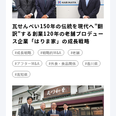
瓦せんべい150年の伝統を現代へ"翻
訳"する――創業120年の老舗プロデュー
ス企業「はりま家」の成長戦略
#成長戦略
#戦略的M&A
#老舗
#アフターM&A
#外食・食品関係
#香川県
#高知県