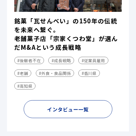
銘菓「瓦せんべい」の150年の伝統
を未来へ繋ぐ。
老舗菓子店「宗家くつわ堂」が選ん
だM&Aという成長戦略
#後継者不在
#成長戦略
#従業員雇用
#老舗
#外食・食品関係
#香川県
#高知県
インタビュー一覧