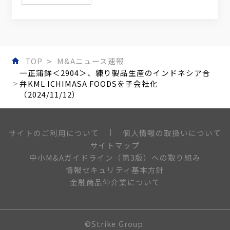
TOP
M&Aニュース速報
一正蒲鉾＜2904＞、練り製品生産のインドネシア合
弁KML ICHIMASA FOODSを子会社化
（2024/11/12）
個人情報の取扱いについて
サイトのご利用について
サイトマップ
中小M&Aガイドライン（第3版）への取り組み
情報セキュリティ基本方針
金融商品仲介業について
©Strike Group.