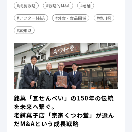
#成長戦略
#戦略的M&A
#老舗
#アフターM&A
#外食・食品関係
#香川県
#高知県
銘菓「瓦せんべい」の150年の伝統
を未来へ繋ぐ。
老舗菓子店「宗家くつわ堂」が選ん
だM&Aという成長戦略