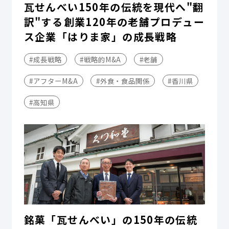
瓦せんべい150年の伝統を現代へ"翻
訳"する――創業120年の老舗プロデュー
ス企業「はりま家」の成長戦略
#成長戦略
#戦略的M&A
#老舗
#アフターM&A
#外食・食品関係
#香川県
#高知県
銘菓「瓦せんべい」の150年の伝統