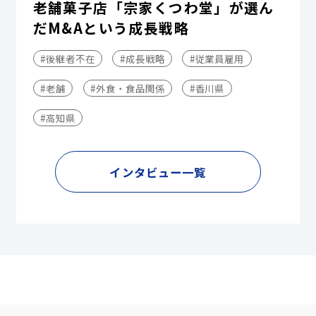
老舗菓子店「宗家くつわ堂」が選ん
だM&Aという成長戦略
#後継者不在
#成長戦略
#従業員雇用
#老舗
#外食・食品関係
#香川県
#高知県
インタビュー一覧