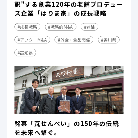
訳"する――創業120年の老舗プロデュー
ス企業「はりま家」の成長戦略
#成長戦略
#戦略的M&A
#老舗
#アフターM&A
#外食・食品関係
#香川県
#高知県
銘菓「瓦せんべい」の150年の伝統
を未来へ繋ぐ。