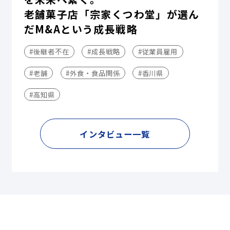
老舗菓子店「宗家くつわ堂」が選ん
だM&Aという成長戦略
#後継者不在
#成長戦略
#従業員雇用
#老舗
#外食・食品関係
#香川県
#高知県
インタビュー一覧