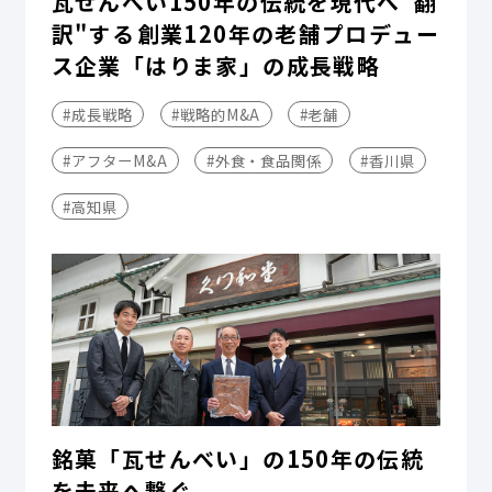
瓦せんべい150年の伝統を現代へ"翻
訳"する――創業120年の老舗プロデュー
ス企業「はりま家」の成長戦略
#成長戦略
#戦略的M&A
#老舗
#アフターM&A
#外食・食品関係
#香川県
#高知県
銘菓「瓦せんべい」の150年の伝統
を未来へ繋ぐ。