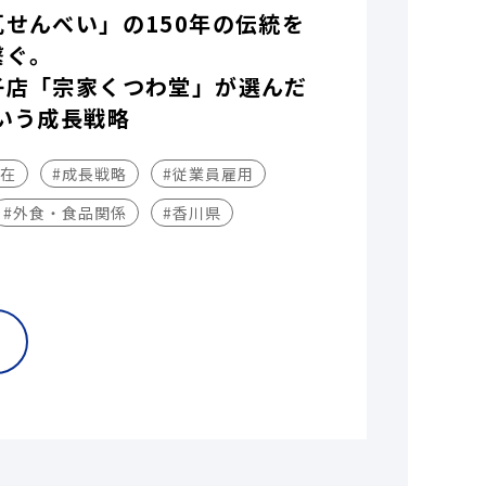
瓦せんべい」の150年の伝統を
繋ぐ。
子店「宗家くつわ堂」が選んだ
いう成長戦略
不在
#成長戦略
#従業員雇用
#外食・食品関係
#香川県