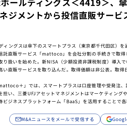
textホールディングス＜4419＞
ネジメントから投信直販サービ
ホールディングスは傘下のスマートプラス（東京都千代田区）
託直販サービス「mattoco」を会社分割の手続きで取得し
取り扱いを始めた。新NISA（少額投資非課税制度）導入
高い直販サービスを取り込んだ。取得価額は非公表。取得日は2
mattoco＋」では、スマートプラスは口座管理や受発注
を担い、三菱UFJアセットマネジメントはマーケティングやプ
券ビジネスプラットフォーム「BaaS」を活用することで
M&Aニュースをメールで受信する
Goo