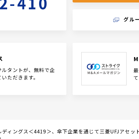
2-410
グル
ス
サルタントが、無料で企
最
ていただきます。
て
tホールディングス＜4419＞、傘下企業を通じて三菱UFJア
5）