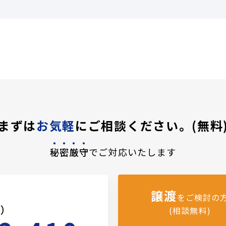
まずは
お気軽
にご相談ください。(無料
秘密厳守
でご対応いたします
譲渡
をご検討の
料）
(相談無料)