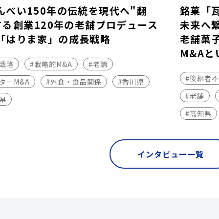
んべい150年の伝統を現代へ"翻
銘菓「
する――創業120年の老舗プロデュース
未来へ
「はりま家」の成長戦略
老舗菓
M&Aと
長戦略
#戦略的M&A
#老舗
#後継者
ターM&A
#外食・食品関係
#香川県
#老舗
県
#高知県
インタビュー一覧