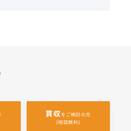
)
買収
方
をご検討の方
(相談無料)