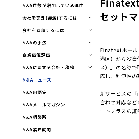
Fina
M&A件数が増加している理由
セットマ
会社を売却(譲渡)するには
会社を売却(譲渡)するには
会社を買収するには
M&Aで売れる会社の条件とは
会社を買収するには
M&Aの手法
Finatext
M&Aで買い手はここを見る
企業買収を成功させるポイント
株式譲渡
企業価値評価
港区）から投資信
M&Aで会社を高く売る方法
買収監査(デューディリジェン
第三者割当増資
企業価値評価(バリュエーショ
ス）」の名称で
M&Aに関する会計・税務
ス)とは
ン)とは
会社売却(譲渡)の相談先は
応し、利便性の
事業譲渡
株式譲渡にかかる税金(個人・
M&Aニュース
クロージングと引継ぎ
企業評価と売買価格の違い
会社売却の流れと手順
法人)
会社分割
M&A用語集
企業買収の流れと手順
新サービスの「
中小企業M&Aにおける企業価値
事業譲渡にかかる税金(個人・
合併
の決め方
合わせ対応など
法人)
M&Aメールマガジン
株式交換
ートプラスの証
企業価値評価(バリュエーショ
M&Aにおける節税(役職退職金
M&A相談所
ン)の算定方法
スキーム)
資本業務提携
M&A業界動向
純資産法(コストアプローチ)
赤字・債務超過会社の買収制限