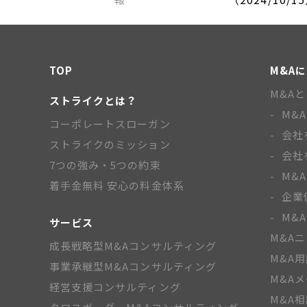
TOP
M&A
M&A
ストライクとは？
M&
コーポレートスローガン
会社
ストライクのミッション
会社
7つの強み・5つの約束
M&
着手金無料 安心の料金体系
企業
M&
サービス
M&A
成長戦略型M&Aコンサルティング
M&A
事業承継型M&Aコンサルティング
M&A
経営支援コンサルティング
M&A