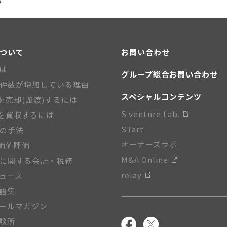
について
お問い合わせ
とは
グループ総合お問い合わせ
A件数が増加している理由
スペシャルコンテンツ
を売却(譲渡)するには
S venture Lab.
を買収するには
STart
Aの手法
オーナーズラボ
価値評価
M&A Online
Aに関する会計・税務
relay
ニュース
用語集
メールマガジン
相談所