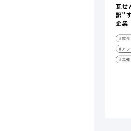
瓦せ
訳"
企業
#成
#アフ
#高知