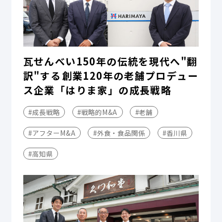
瓦せんべい150年の伝統を現代へ"翻
訳"する――創業120年の老舗プロデュー
ス企業「はりま家」の成長戦略
#成長戦略
#戦略的M&A
#老舗
#アフターM&A
#外食・食品関係
#香川県
#高知県