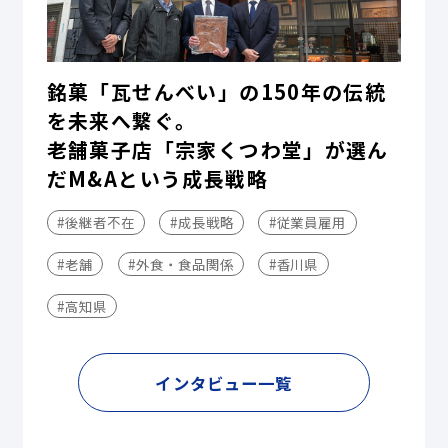
銘菓「瓦せんべい」の150年の伝統
を未来へ繋ぐ。
老舗菓子店「宗家くつわ堂」が選ん
だM&Aという成長戦略
#後継者不在
#成長戦略
#従業員雇用
#老舗
#外食・食品関係
#香川県
#高知県
インタビュー一覧