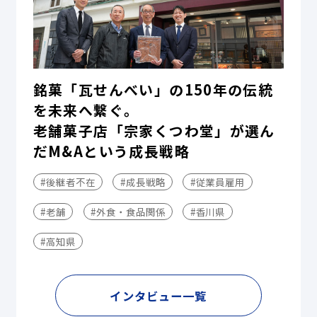
銘菓「瓦せんべい」の150年の伝統
を未来へ繋ぐ。
老舗菓子店「宗家くつわ堂」が選ん
だM&Aという成長戦略
#後継者不在
#成長戦略
#従業員雇用
#老舗
#外食・食品関係
#香川県
#高知県
インタビュー一覧