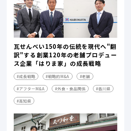
瓦せんべい150年の伝統を現代へ"翻
訳"する――創業120年の老舗プロデュー
ス企業「はりま家」の成長戦略
#成長戦略
#戦略的M&A
#老舗
#アフターM&A
#外食・食品関係
#香川県
#高知県