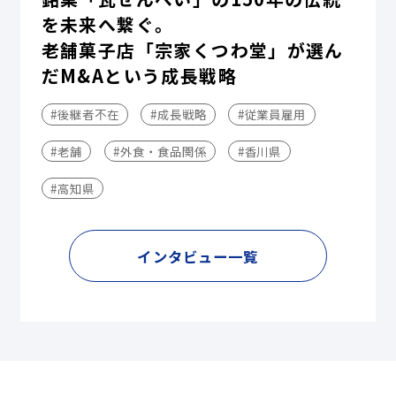
を未来へ繋ぐ。
老舗菓子店「宗家くつわ堂」が選ん
だM&Aという成長戦略
#後継者不在
#成長戦略
#従業員雇用
#老舗
#外食・食品関係
#香川県
#高知県
インタビュー一覧