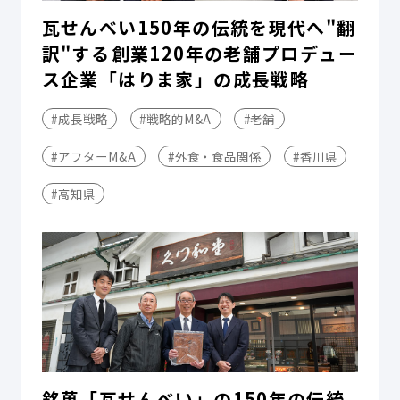
瓦せんべい150年の伝統を現代へ"翻
訳"する――創業120年の老舗プロデュー
ス企業「はりま家」の成長戦略
#成長戦略
#戦略的M&A
#老舗
#アフターM&A
#外食・食品関係
#香川県
#高知県
銘菓「瓦せんべい」の150年の伝統