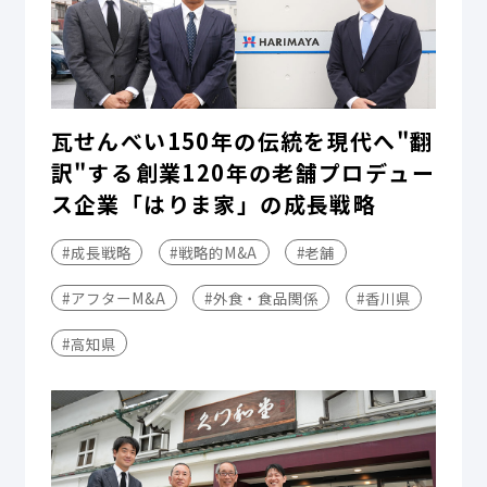
瓦せんべい150年の伝統を現代へ"翻
訳"する――創業120年の老舗プロデュー
ス企業「はりま家」の成長戦略
#成長戦略
#戦略的M&A
#老舗
#アフターM&A
#外食・食品関係
#香川県
#高知県