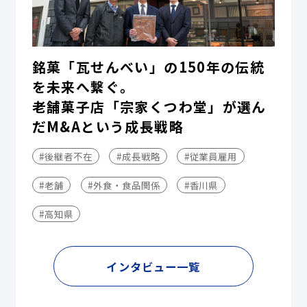
銘菓「瓦せんべい」の150年の伝統
を未来へ繋ぐ。
老舗菓子店「宗家くつわ堂」が選ん
だM&Aという成長戦略
#後継者不在
#成長戦略
#従業員雇用
#老舗
#外食・食品関係
#香川県
#高知県
インタビュー一覧