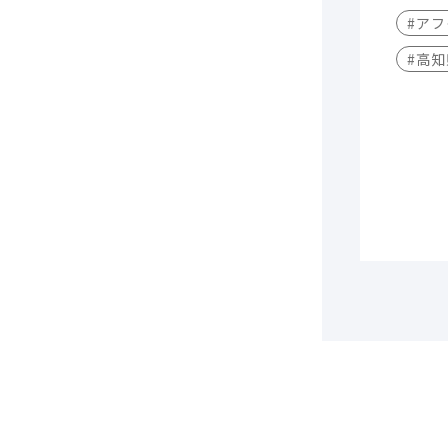
#アフ
#高知