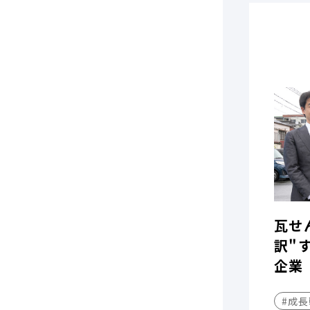
瓦せ
訳"
企業
#成