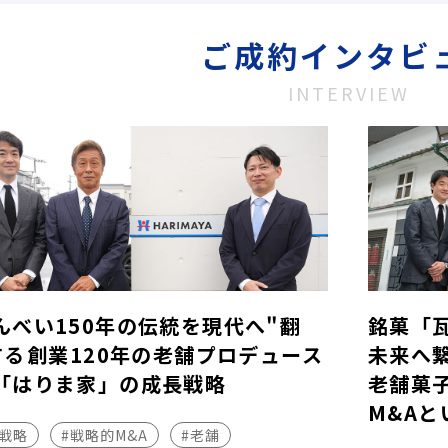
ご成約インタビ
INTERVIEW
んべい150年の伝統を現代へ"翻
銘菓「
する――創業120年の老舗プロデュース
未来へ
「はりま家」の成長戦略
老舗菓
M&Aと
長戦略
#戦略的M&A
#老舗