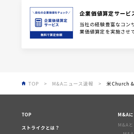
企業価値算定サービ
当社の経験豊富なコン
業価値算定を実施させ
TOP
M&Aニュース速報
米Church
TOP
M&A
M&A
ストライクとは？
M&