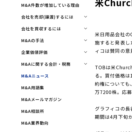
米Chur
M&A件数が増加している理由
会社を売却(譲渡)するには
会社を売却(譲渡)するには
会社を買収するには
米日用品会社のCh
M&Aで売れる会社の条件とは
会社を買収するには
M&Aの手法
施すると発表し
M&Aで買い手はここを見る
企業買収を成功させるポイント
ィコは賛同の意
株式譲渡
企業価値評価
M&Aで会社を高く売る方法
買収監査(デューディリジェン
第三者割当増資
企業価値評価(バリュエーショ
M&Aに関する会計・税務
ス)とは
TOBは米Chur
ン)とは
会社売却(譲渡)の相談先は
事業譲渡
株式譲渡にかかる税金(個人・
る。買付価格は1
M&Aニュース
クロージングと引継ぎ
企業評価と売買価格の違い
会社売却の流れと手順
法人)
会社分割
約権についても、
M&A用語集
企業買収の流れと手順
中小企業M&Aにおける企業価値
事業譲渡にかかる税金(個人・
万7200株。
合併
の決め方
法人)
M&Aメールマガジン
株式交換
企業価値評価(バリュエーショ
M&Aにおける節税(役職退職金
グラフィコの長
M&A相談所
ン)の算定方法
スキーム)
資本業務提携
期間は4月下旬
M&A業界動向
純資産法(コストアプローチ)
赤字・債務超過会社の買収制限