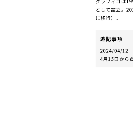
グラフィコは1
DCF法(インカムアプローチ)
のれん・負ののれん 会計処理と
税務処理
として設立。20
類似会社比準法(マーケットア
に移行）。
プローチ)
追記事項
2024/04/12
4月15日から