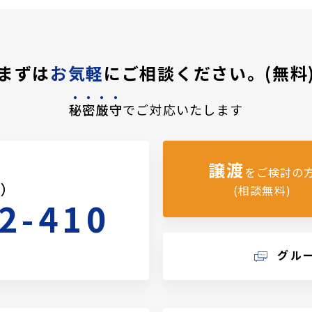
まずは
お気軽
にご相談ください。(無料
秘密厳守
でご対応いたします
譲渡
をご検討の
料）
(相談無料)
2-410
グル