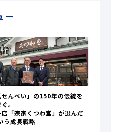
ュー
瓦せんべい」の150年の伝統を
繋ぐ。
子店「宗家くつわ堂」が選んだ
いう成長戦略