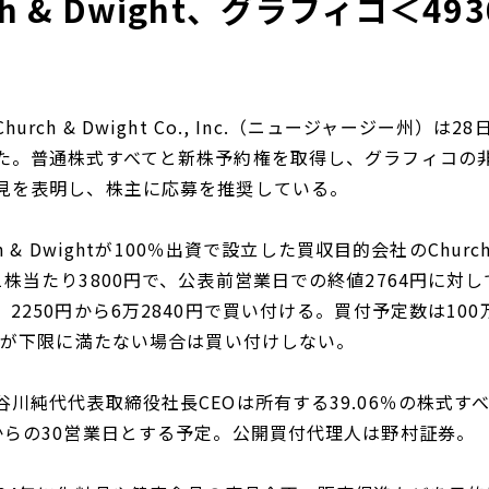
ch & Dwight、グラフィコ＜4
urch & Dwight Co., Inc.（ニュージャージー州
た。普通株式すべてと新株予約権を取得し、グラフィコの非
見を表明し、株主に応募を推奨している。
ch & Dwightが100％出資で設立した買収目的会社のChurc
株当たり3800円で、公表前営業日での終値2764円に対し
2250円から6万2840円で買い付ける。買付予定数は100万
応募が下限に満たない場合は買い付けしない。
谷川純代代表取締役社長CEOは所有する39.06％の株式す
からの30営業日とする予定。公開買付代理人は野村証券。