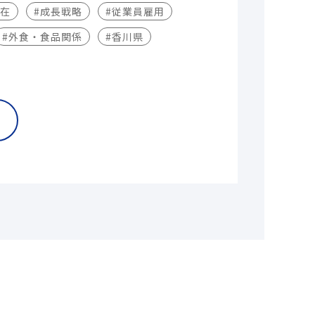
不在
#成長戦略
#従業員雇用
#外食・食品関係
#香川県