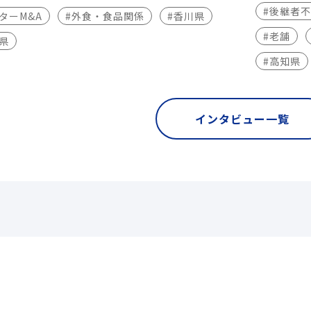
#後継者
ターM&A
#外食・食品関係
#香川県
#老舗
県
#高知県
インタビュー一覧