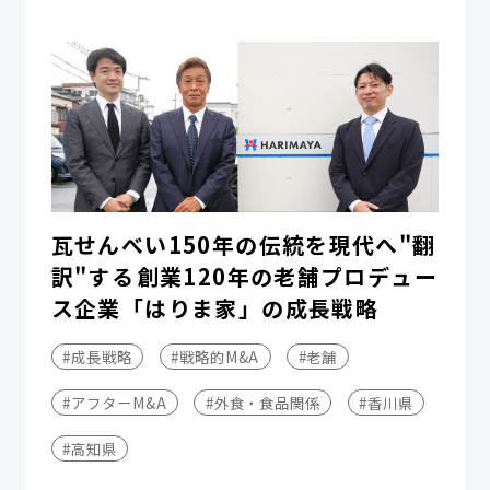
瓦せんべい150年の伝統を現代へ"翻
訳"する――創業120年の老舗プロデュー
ス企業「はりま家」の成長戦略
#成長戦略
#戦略的M&A
#老舗
#アフターM&A
#外食・食品関係
#香川県
#高知県