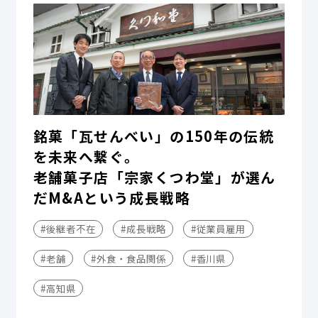
銘菓「瓦せんべい」の150年の伝統
を未来へ繋ぐ。
老舗菓子店「宗家くつわ堂」が選ん
だM&Aという成長戦略
#後継者不在
#成長戦略
#従業員雇用
#老舗
#外食・食品関係
#香川県
#高知県