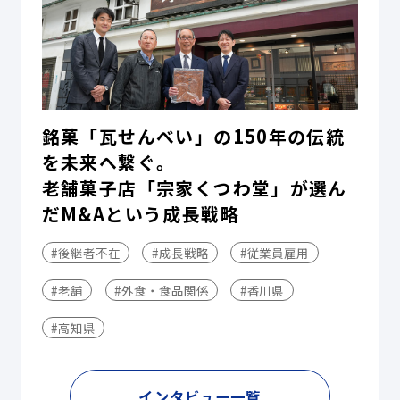
銘菓「瓦せんべい」の150年の伝統
を未来へ繋ぐ。
老舗菓子店「宗家くつわ堂」が選ん
だM&Aという成長戦略
#後継者不在
#成長戦略
#従業員雇用
#老舗
#外食・食品関係
#香川県
#高知県
インタビュー一覧