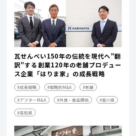
瓦せんべい150年の伝統を現代へ"翻
訳"する――創業120年の老舗プロデュー
ス企業「はりま家」の成長戦略
#成長戦略
#戦略的M&A
#老舗
#アフターM&A
#外食・食品関係
#香川県
#高知県