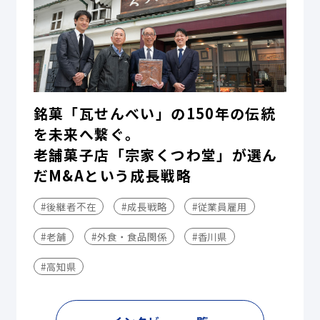
銘菓「瓦せんべい」の150年の伝統
を未来へ繋ぐ。
老舗菓子店「宗家くつわ堂」が選ん
だM&Aという成長戦略
#後継者不在
#成長戦略
#従業員雇用
#老舗
#外食・食品関係
#香川県
#高知県