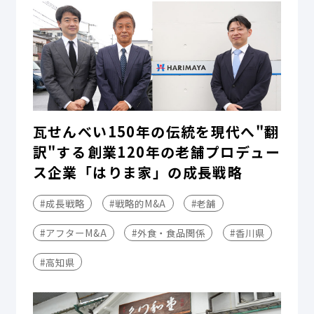
瓦せんべい150年の伝統を現代へ"翻
訳"する――創業120年の老舗プロデュー
ス企業「はりま家」の成長戦略
#成長戦略
#戦略的M&A
#老舗
#アフターM&A
#外食・食品関係
#香川県
#高知県