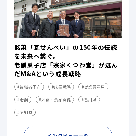
銘菓「瓦せんべい」の150年の伝統
を未来へ繋ぐ。
老舗菓子店「宗家くつわ堂」が選ん
だM&Aという成長戦略
#後継者不在
#成長戦略
#従業員雇用
#老舗
#外食・食品関係
#香川県
#高知県
インタビュー一覧