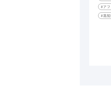
#アフ
#高知