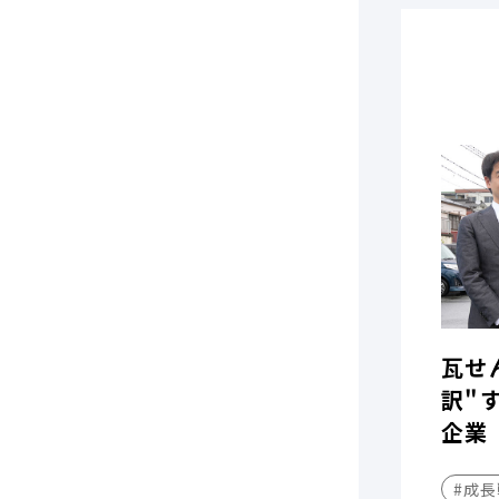
瓦せ
訳"
企業
#成