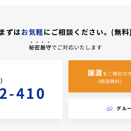
まずは
お気軽
にご相談ください。(無料
秘密厳守
でご対応いたします
譲渡
をご検討の
料）
(相談無料)
2-410
グル