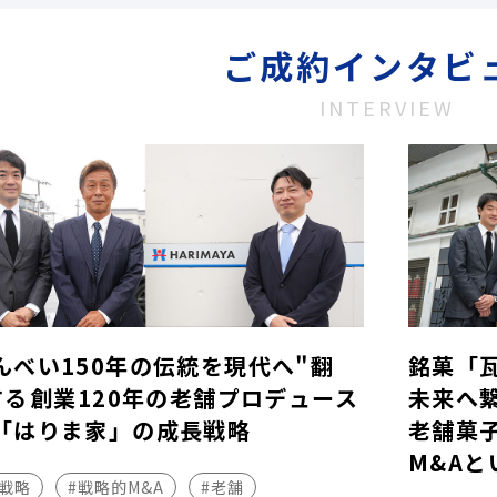
ご成約インタビ
INTERVIEW
んべい150年の伝統を現代へ"翻
銘菓「
する――創業120年の老舗プロデュース
未来へ
「はりま家」の成長戦略
老舗菓
M&Aと
長戦略
#戦略的M&A
#老舗