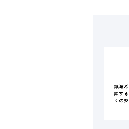
DCF法(インカムアプローチ)
のれん・負ののれん 会計処理と
税務処理
類似会社比準法(マーケットア
プローチ)
譲渡希
索する
くの案