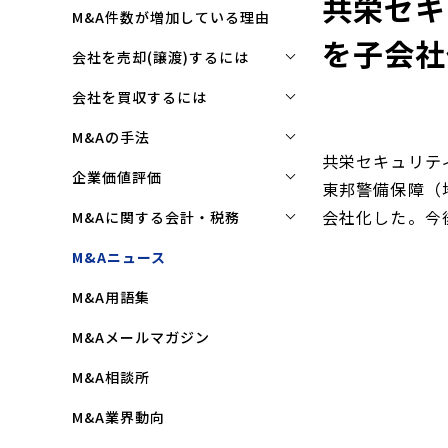
共栄セキ
M&A件数が増加している理由
を子会社
会社を売却(譲渡)するには
会社を売却(譲渡)するには
会社を買収するには
M&Aで売れる会社の条件とは
会社を買収するには
M&Aの手法
共栄セキュリテ
M&Aで買い手はここを見る
企業買収を成功させるポイント
株式譲渡
企業価値評価
東邦警備保障（埼
M&Aで会社を高く売る方法
買収監査(デューディリジェン
第三者割当増資
企業価値評価(バリュエーショ
会社化した。今
M&Aに関する会計・税務
ス)とは
ン)とは
会社売却(譲渡)の相談先は
事業譲渡
株式譲渡にかかる税金(個人・
M&Aニュース
クロージングと引継ぎ
企業評価と売買価格の違い
会社売却の流れと手順
法人)
会社分割
M&A用語集
企業買収の流れと手順
中小企業M&Aにおける企業価値
事業譲渡にかかる税金(個人・
合併
の決め方
法人)
M&Aメールマガジン
株式交換
企業価値評価(バリュエーショ
M&Aにおける節税(役職退職金
M&A相談所
ン)の算定方法
スキーム)
資本業務提携
M&A業界動向
純資産法(コストアプローチ)
赤字・債務超過会社の買収制限