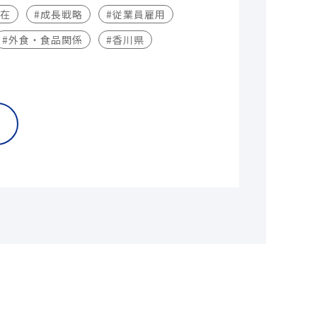
不在
#成長戦略
#従業員雇用
#外食・食品関係
#香川県