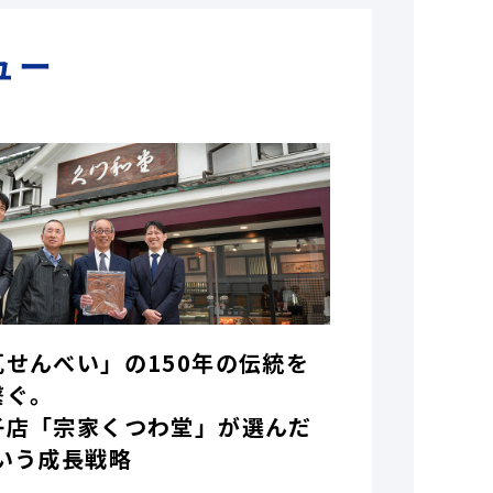
ュー
瓦せんべい」の150年の伝統を
繋ぐ。
子店「宗家くつわ堂」が選んだ
いう成長戦略