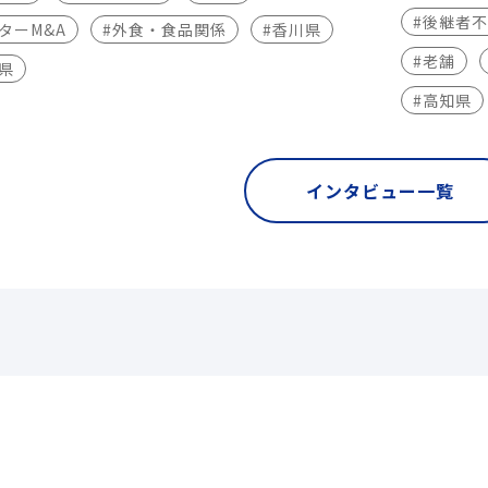
#後継者
ターM&A
#外食・食品関係
#香川県
#老舗
県
#高知県
インタビュー一覧