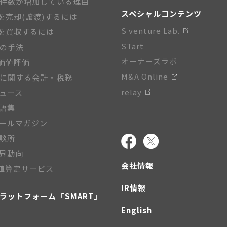
A件数が増加している理由
スペシャルコンテンツ
を売却(譲渡)するには
S venture Lab.
を買収するには
STart
Aの手法
オーナーズラボ
価値評価
M&A Online
Aに関する会計・税務
relay
ニュース
用語集
メールマガジン
相談所
業界動向
会社情報
値算定サービス
IR情報
プラットフォーム「SMART」
English