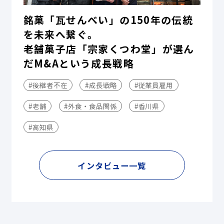
銘菓「瓦せんべい」の150年の伝統
を未来へ繋ぐ。
老舗菓子店「宗家くつわ堂」が選ん
だM&Aという成長戦略
#後継者不在
#成長戦略
#従業員雇用
#老舗
#外食・食品関係
#香川県
#高知県
インタビュー一覧