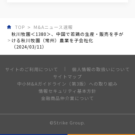
TOP
M&Aニュース速報
秋川牧園＜1380＞、中国で若鶏の生産・販売を手が
ける秋川牧園（常州）農業を子会社化
（2024/03/11）
個人情報の取扱いについて
サイトのご利用について
サイトマップ
中小M&Aガイドライン（第3版）への取り組み
情報セキュリティ基本方針
金融商品仲介業について
©Strike Group.