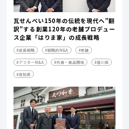
瓦せんべい150年の伝統を現代へ"翻
訳"する――創業120年の老舗プロデュー
ス企業「はりま家」の成長戦略
#成長戦略
#戦略的M&A
#老舗
#アフターM&A
#外食・食品関係
#香川県
#高知県