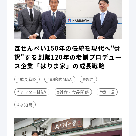
瓦せんべい150年の伝統を現代へ"翻
訳"する――創業120年の老舗プロデュー
ス企業「はりま家」の成長戦略
#成長戦略
#戦略的M&A
#老舗
#アフターM&A
#外食・食品関係
#香川県
#高知県