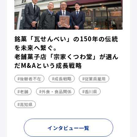
銘菓「瓦せんべい」の150年の伝統
を未来へ繋ぐ。
老舗菓子店「宗家くつわ堂」が選ん
だM&Aという成長戦略
#後継者不在
#成長戦略
#従業員雇用
#老舗
#外食・食品関係
#香川県
#高知県
インタビュー一覧