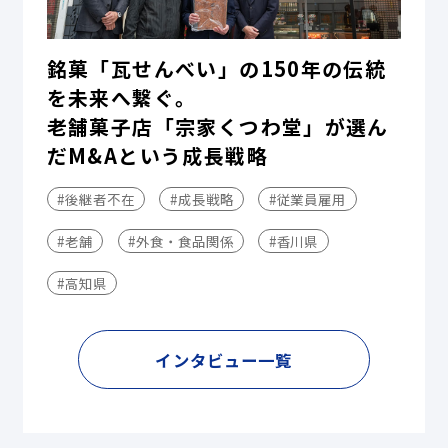
銘菓「瓦せんべい」の150年の伝統
を未来へ繋ぐ。
老舗菓子店「宗家くつわ堂」が選ん
だM&Aという成長戦略
#後継者不在
#成長戦略
#従業員雇用
#老舗
#外食・食品関係
#香川県
#高知県
インタビュー一覧