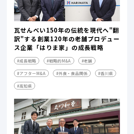
瓦せんべい150年の伝統を現代へ"翻
訳"する――創業120年の老舗プロデュー
ス企業「はりま家」の成長戦略
#成長戦略
#戦略的M&A
#老舗
#アフターM&A
#外食・食品関係
#香川県
#高知県