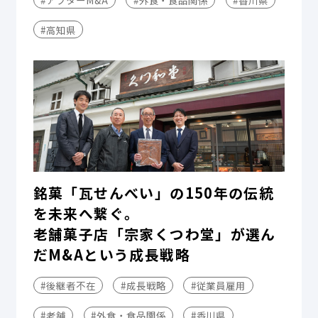
#高知県
銘菓「瓦せんべい」の150年の伝統
を未来へ繋ぐ。
老舗菓子店「宗家くつわ堂」が選ん
だM&Aという成長戦略
#後継者不在
#成長戦略
#従業員雇用
#老舗
#外食・食品関係
#香川県