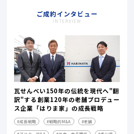
ご成約インタビュー
INTERVIEW
瓦せんべい150年の伝統を現代へ"翻
訳"する――創業120年の老舗プロデュー
ス企業「はりま家」の成長戦略
#成長戦略
#戦略的M&A
#老舗
#アフターM&A
#外食・食品関係
#香川県