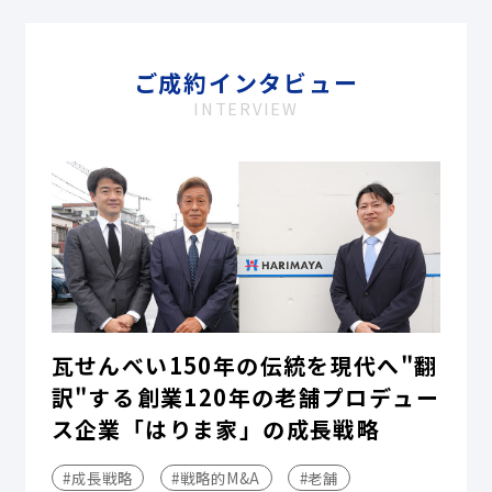
ご成約インタビュー
INTERVIEW
瓦せんべい150年の伝統を現代へ"翻
訳"する――創業120年の老舗プロデュー
ス企業「はりま家」の成長戦略
#成長戦略
#戦略的M&A
#老舗