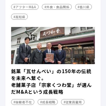
#アフターM&A
#外食・食品関係
#香川県
#高知県
銘菓「瓦せんべい」の150年の伝統
を未来へ繋ぐ。
老舗菓子店「宗家くつわ堂」が選ん
だM&Aという成長戦略
#後継者不在
#成長戦略
#従業員雇用