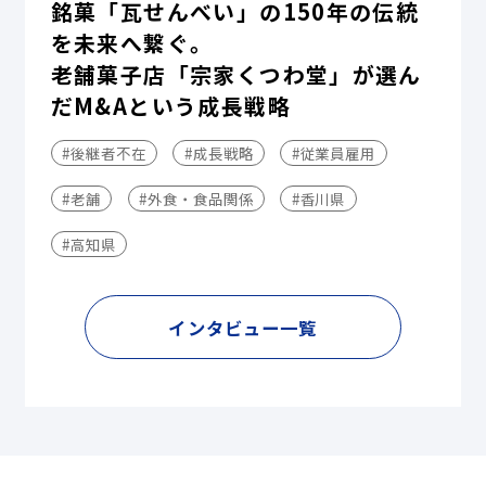
銘菓「瓦せんべい」の150年の伝統
を未来へ繋ぐ。
老舗菓子店「宗家くつわ堂」が選ん
だM&Aという成長戦略
#後継者不在
#成長戦略
#従業員雇用
#老舗
#外食・食品関係
#香川県
#高知県
インタビュー一覧