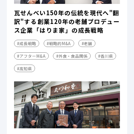
瓦せんべい150年の伝統を現代へ"翻
訳"する――創業120年の老舗プロデュー
ス企業「はりま家」の成長戦略
#成長戦略
#戦略的M&A
#老舗
#アフターM&A
#外食・食品関係
#香川県
#高知県