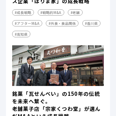
ス企業「はりま家」の成長戦略
#成長戦略
#戦略的M&A
#老舗
#アフターM&A
#外食・食品関係
#香川県
#高知県
銘菓「瓦せんべい」の150年の伝統
を未来へ繋ぐ。
老舗菓子店「宗家くつわ堂」が選ん