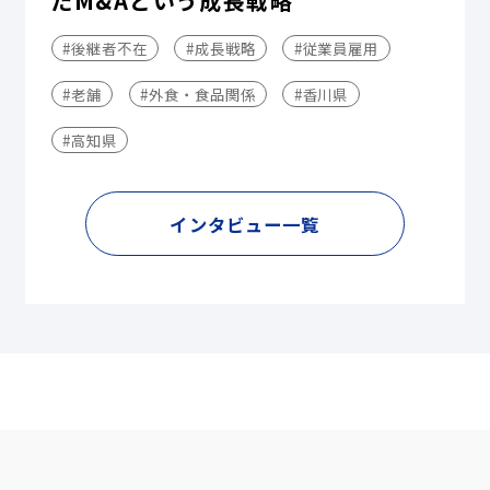
だM&Aという成長戦略
#後継者不在
#成長戦略
#従業員雇用
#老舗
#外食・食品関係
#香川県
#高知県
インタビュー一覧