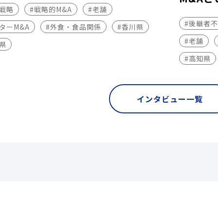
長戦略
#戦略的M&A
#老舗
#後継者
ターM&A
#外食・食品関係
#香川県
#老舗
県
#高知県
インタビュー一覧