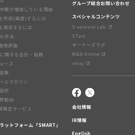
とは
グループ総合お問い合わせ
A件数が増加している理由
スペシャルコンテンツ
を売却(譲渡)するには
S venture Lab.
を買収するには
STart
Aの手法
オーナーズラボ
価値評価
M&A Online
Aに関する会計・税務
relay
ニュース
用語集
メールマガジン
相談所
業界動向
会社情報
値算定サービス
IR情報
プラットフォーム「SMART」
English