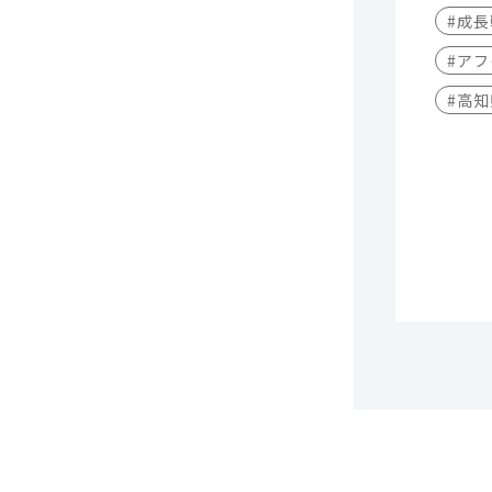
#成
#アフ
#高知