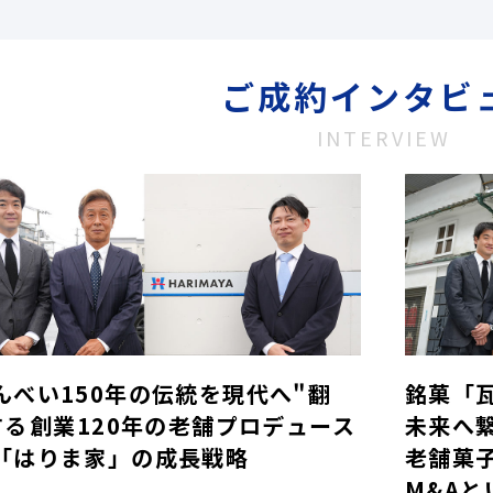
ご成約インタビ
INTERVIEW
んべい150年の伝統を現代へ"翻
銘菓「
する――創業120年の老舗プロデュース
未来へ
「はりま家」の成長戦略
老舗菓
M&Aと