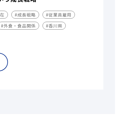
不在
#成長戦略
#従業員雇用
#外食・食品関係
#香川県