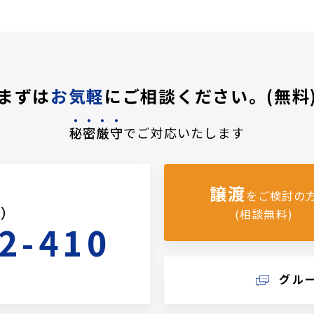
まずは
お気軽
にご相談ください。(無料
秘密厳守
でご対応いたします
譲渡
をご検討の
料）
(相談無料)
2-410
グル