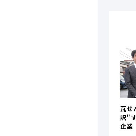
瓦せ
訳"
企業