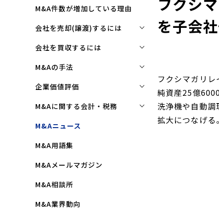
フクシマ
M&A件数が増加している理由
を子会社
会社を売却(譲渡)するには
会社を売却(譲渡)するには
会社を買収するには
M&Aで売れる会社の条件とは
会社を買収するには
M&Aの手法
フクシマガリレ
M&Aで買い手はここを見る
企業買収を成功させるポイント
株式譲渡
企業価値評価
純資産25億6
M&Aで会社を高く売る方法
買収監査(デューディリジェン
第三者割当増資
企業価値評価(バリュエーショ
洗浄機や自動調
M&Aに関する会計・税務
ス)とは
ン)とは
会社売却(譲渡)の相談先は
拡大につなげる
事業譲渡
株式譲渡にかかる税金(個人・
M&Aニュース
クロージングと引継ぎ
企業評価と売買価格の違い
会社売却の流れと手順
法人)
会社分割
M&A用語集
企業買収の流れと手順
中小企業M&Aにおける企業価値
事業譲渡にかかる税金(個人・
合併
の決め方
法人)
M&Aメールマガジン
株式交換
企業価値評価(バリュエーショ
M&Aにおける節税(役職退職金
M&A相談所
ン)の算定方法
スキーム)
資本業務提携
M&A業界動向
純資産法(コストアプローチ)
赤字・債務超過会社の買収制限