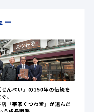
ュー
瓦せんべい」の150年の伝統を
繋ぐ。
子店「宗家くつわ堂」が選んだ
いう成長戦略