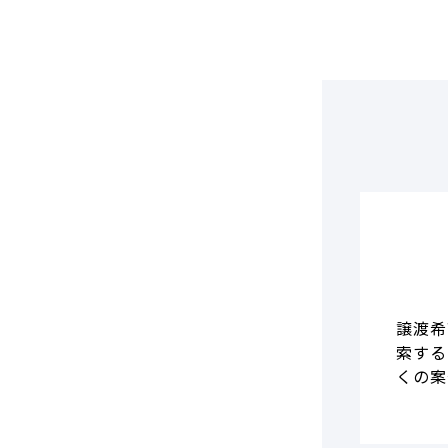
DCF法(インカムアプローチ)
のれん・負ののれん 会計処理と
税務処理
類似会社比準法(マーケットア
プローチ)
譲渡希
索する
くの案