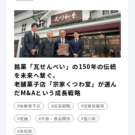
銘菓「瓦せんべい」の150年の伝統
を未来へ繋ぐ。
老舗菓子店「宗家くつわ堂」が選ん
だM&Aという成長戦略
#後継者不在
#成長戦略
#従業員雇用
#老舗
#外食・食品関係
#香川県
#高知県