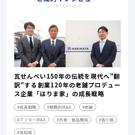
INTERVIEW
瓦せんべい150年の伝統を現代へ"翻
訳"する――創業120年の老舗プロデュー
ス企業「はりま家」の成長戦略
#成長戦略
#戦略的M&A
#老舗
#アフターM&A
#外食・食品関係
#香川県
#高知県