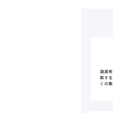
DCF法(インカムアプローチ)
のれん・負ののれん 会計処理と
税務処理
類似会社比準法(マーケットア
プローチ)
譲渡希
索する
くの案