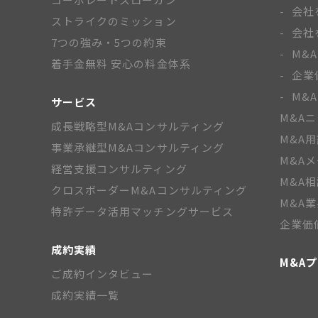
会社
ストライクのミッション
会社
7つの強み・5つの約束
M&
着手金無料 安心の料金体系
企業
M&
サービス
M&A
成長戦略型M&Aコンサルティング
M&A
事業承継型M&Aコンサルティング
M&A
経営支援コンサルティング
M&A
クロスボーダーM&Aコンサルティング
M&A
特許データ活用マッチングサービス
企業価
成約実績
M&A
ご成約インタビュー
成約実績一覧