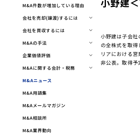
小野建＜
M&A件数が増加している理由
会社を売却(譲渡)するには
会社を売却(譲渡)するには
会社を買収するには
小野建は子会社
M&Aで売れる会社の条件とは
会社を買収するには
M&Aの手法
の全株式を取得
M&Aで買い手はここを見る
企業買収を成功させるポイント
リアにおける営
株式譲渡
企業価値評価
非公表。取得予定
M&Aで会社を高く売る方法
買収監査(デューディリジェン
第三者割当増資
企業価値評価(バリュエーショ
M&Aに関する会計・税務
ス)とは
ン)とは
会社売却(譲渡)の相談先は
事業譲渡
株式譲渡にかかる税金(個人・
M&Aニュース
クロージングと引継ぎ
企業評価と売買価格の違い
会社売却の流れと手順
法人)
会社分割
M&A用語集
企業買収の流れと手順
中小企業M&Aにおける企業価値
事業譲渡にかかる税金(個人・
合併
の決め方
法人)
M&Aメールマガジン
株式交換
企業価値評価(バリュエーショ
M&Aにおける節税(役職退職金
M&A相談所
ン)の算定方法
スキーム)
資本業務提携
M&A業界動向
純資産法(コストアプローチ)
赤字・債務超過会社の買収制限