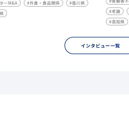
#後継者
ターM&A
#外食・食品関係
#香川県
#老舗
県
#高知県
インタビュー一覧