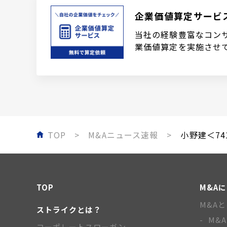
企業価値算定サービ
当社の経験豊富なコン
業価値算定を実施させ
TOP
M&Aニュース速報
小野建＜74
TOP
M&A
M&A
ストライクとは？
M&
コーポレートスローガン