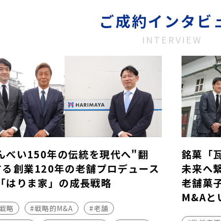
ご成約インタビ
INTERVIEW
んべい150年の伝統を現代へ"翻
銘菓「
する――創業120年の老舗プロデュース
未来へ
「はりま家」の成長戦略
老舗菓
M&Aと
長戦略
#戦略的M&A
#老舗