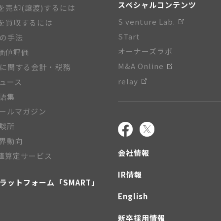
スペシャルコンテンツ
を売却(譲渡)するには
S venture Lab.
を買収するには
STart
Aの手法
オーナーズラボ
価値評価
M&A Online
Aに関する会計・税務
relay
ニュース
用語集
メールマガジン
相談所
業界動向
会社情報
値算定サービス
IR情報
プラットフォーム「SMART」
English
新卒採用情報