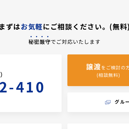
まずは
お気軽
にご相談ください。(無料
秘密厳守
でご対応いたします
譲渡
をご検討の
料）
(相談無料)
2-410
グル