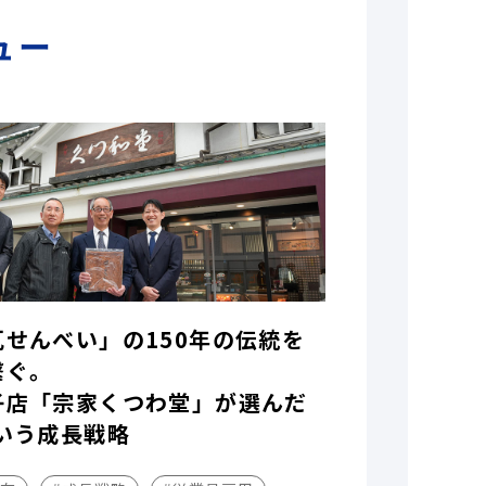
ュー
瓦せんべい」の150年の伝統を
繋ぐ。
子店「宗家くつわ堂」が選んだ
いう成長戦略