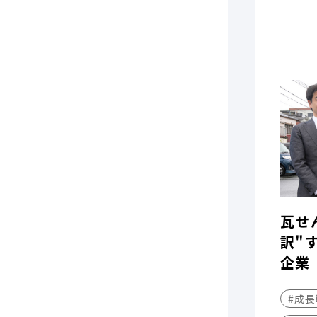
瓦せ
訳"
企業
#成