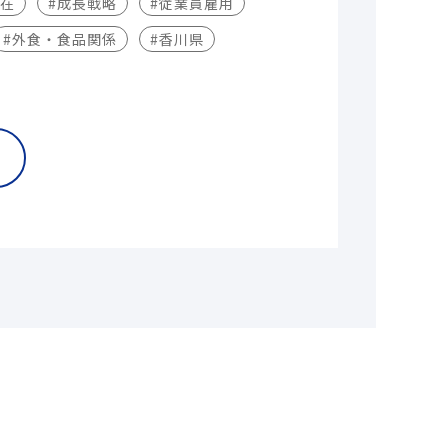
不在
#成長戦略
#従業員雇用
#外食・食品関係
#香川県