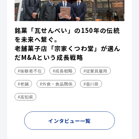
銘菓「瓦せんべい」の150年の伝統
を未来へ繋ぐ。
老舗菓子店「宗家くつわ堂」が選ん
だM&Aという成長戦略
#後継者不在
#成長戦略
#従業員雇用
#老舗
#外食・食品関係
#香川県
#高知県
インタビュー一覧