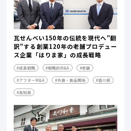
瓦せんべい150年の伝統を現代へ"翻
訳"する――創業120年の老舗プロデュー
ス企業「はりま家」の成長戦略
#成長戦略
#戦略的M&A
#老舗
#アフターM&A
#外食・食品関係
#香川県
#高知県