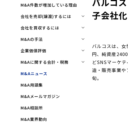
バルコス
M&A件数が増加している理由
子会社化
会社を売却(譲渡)するには
会社を売却(譲渡)するには
会社を買収するには
M&Aで売れる会社の条件とは
会社を買収するには
M&Aの手法
バルコスは、女性
M&Aで買い手はここを見る
企業買収を成功させるポイント
株式譲渡
企業価値評価
円、純資産240
M&Aで会社を高く売る方法
買収監査(デューディリジェン
第三者割当増資
企業価値評価(バリュエーショ
どSNSマーケ
M&Aに関する会計・税務
ス)とは
ン)とは
会社売却(譲渡)の相談先は
造・販売事業や
事業譲渡
株式譲渡にかかる税金(個人・
M&Aニュース
クロージングと引継ぎ
企業評価と売買価格の違い
旬。
会社売却の流れと手順
法人)
会社分割
M&A用語集
企業買収の流れと手順
中小企業M&Aにおける企業価値
事業譲渡にかかる税金(個人・
合併
の決め方
法人)
M&Aメールマガジン
株式交換
企業価値評価(バリュエーショ
M&Aにおける節税(役職退職金
M&A相談所
ン)の算定方法
スキーム)
資本業務提携
M&A業界動向
純資産法(コストアプローチ)
赤字・債務超過会社の買収制限