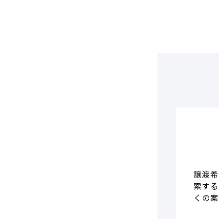
DCF法(インカムアプローチ)
のれん・負ののれん 会計処理と
税務処理
類似会社比準法(マーケットア
プローチ)
譲渡希
索する
くの案