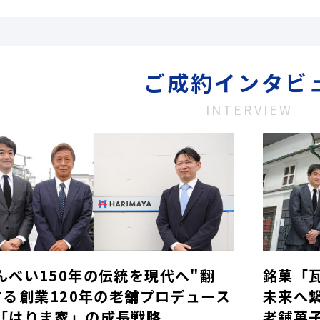
ご成約インタビ
INTERVIEW
んべい150年の伝統を現代へ"翻
銘菓「
する――創業120年の老舗プロデュース
未来へ
「はりま家」の成長戦略
老舗菓