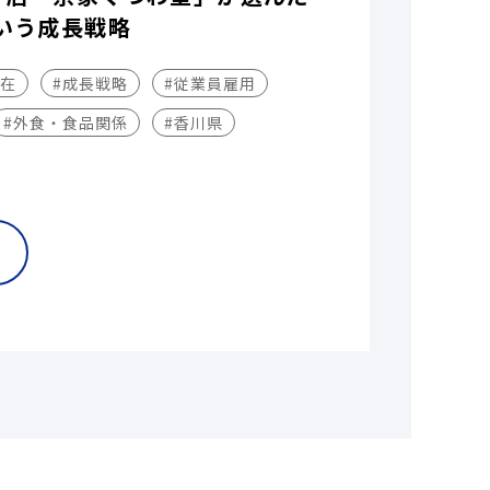
いう成長戦略
不在
#成長戦略
#従業員雇用
#外食・食品関係
#香川県