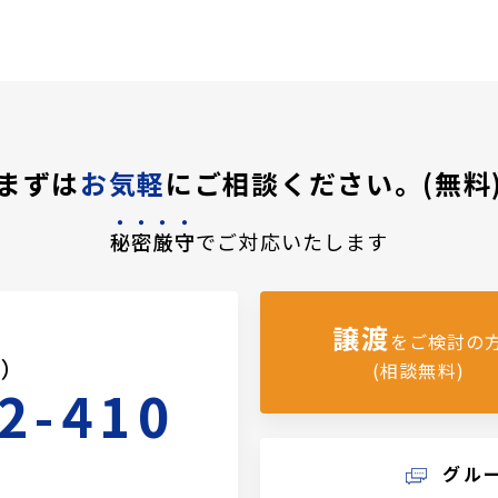
まずは
お気軽
にご相談ください。(無料
秘密厳守
でご対応いたします
譲渡
をご検討の
料）
(相談無料)
2-410
グル