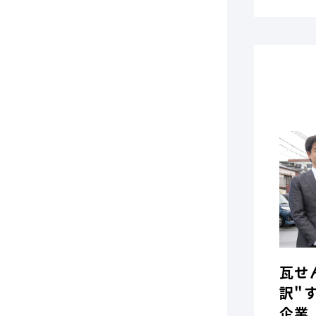
瓦せ
訳"
企業