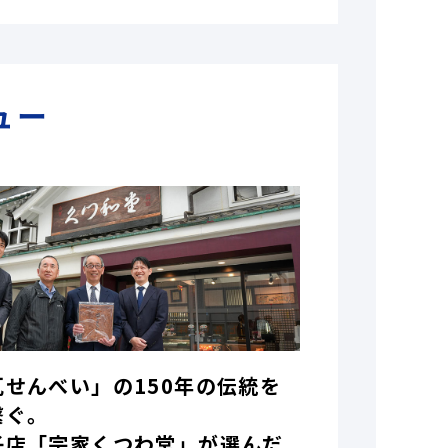
ュー
瓦せんべい」の150年の伝統を
繋ぐ。
子店「宗家くつわ堂」が選んだ