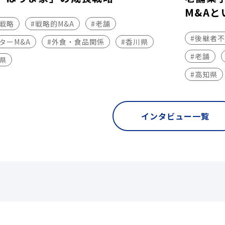
M&Aと
長戦略
#戦略的M&A
#老舗
#後継者
ターM&A
#外食・食品関係
#香川県
#老舗
県
#高知県
インタビュー一覧