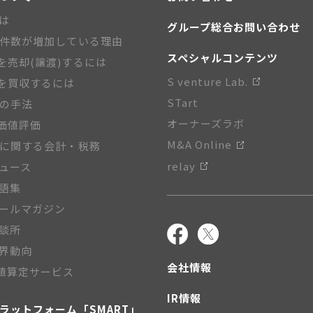
とは
グループ総合お問い合わせ
A件数が増加している理由
スペシャルコンテンツ
を売却(譲渡)するには
S venture Lab.
を買収するには
STart
Aの手法
オーナーズラボ
価値評価
M&A Online
Aに関する会計・税務
relay
ニュース
用語集
メールマガジン
相談所
業界動向
会社情報
値算定サービス
IR情報
プラットフォーム「SMART」