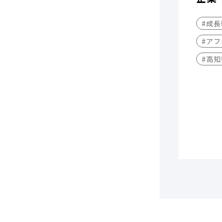
#成
#アフ
#高知