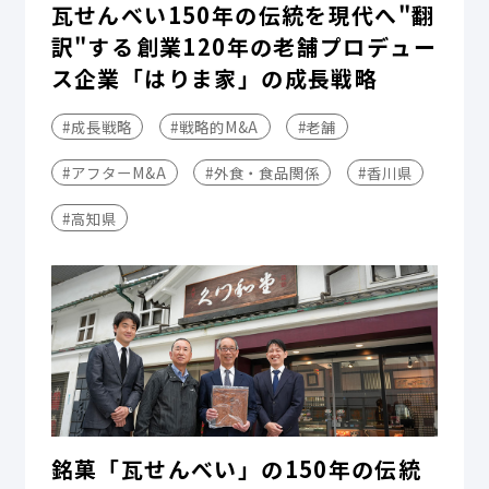
瓦せんべい150年の伝統を現代へ"翻
訳"する――創業120年の老舗プロデュー
ス企業「はりま家」の成長戦略
#成長戦略
#戦略的M&A
#老舗
#アフターM&A
#外食・食品関係
#香川県
#高知県
銘菓「瓦せんべい」の150年の伝統