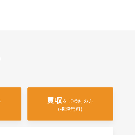
)
買収
方
をご検討の方
(相談無料)