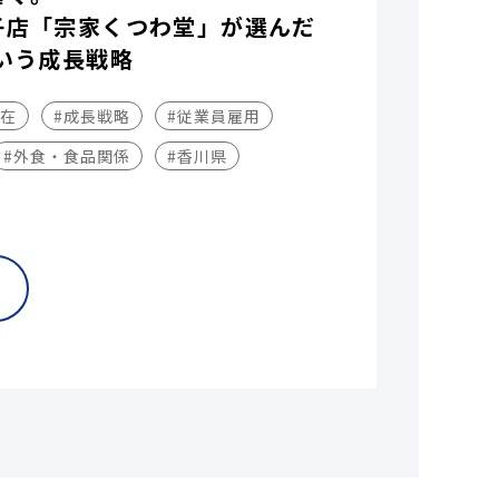
子店「宗家くつわ堂」が選んだ
いう成長戦略
不在
#成長戦略
#従業員雇用
#外食・食品関係
#香川県