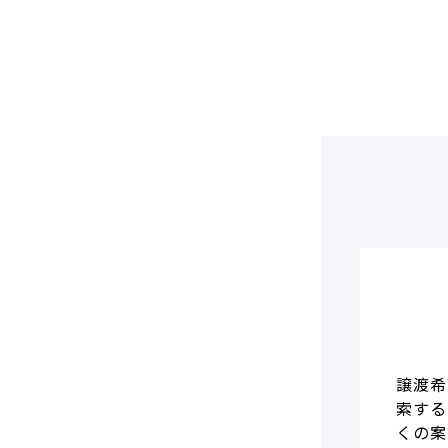
DCF法(インカムアプローチ)
のれん・負ののれん 会計処理と
税務処理
類似会社比準法(マーケットア
プローチ)
譲渡希
索する
くの案