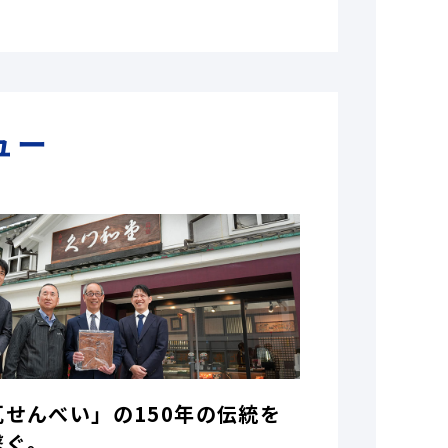
ュー
瓦せんべい」の150年の伝統を
繋ぐ。