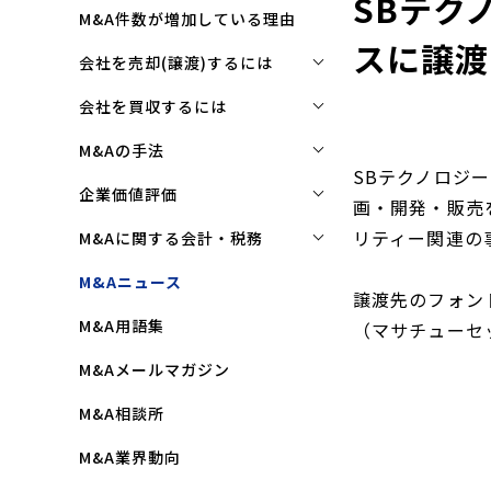
SBテク
M&A件数が増加している理由
スに譲渡
会社を売却(譲渡)するには
会社を売却(譲渡)するには
会社を買収するには
M&Aで売れる会社の条件とは
会社を買収するには
M&Aの手法
SBテクノロジ
M&Aで買い手はここを見る
企業買収を成功させるポイント
株式譲渡
企業価値評価
画・開発・販売
M&Aで会社を高く売る方法
買収監査(デューディリジェン
第三者割当増資
企業価値評価(バリュエーショ
リティー関連の
M&Aに関する会計・税務
ス)とは
ン)とは
会社売却(譲渡)の相談先は
事業譲渡
株式譲渡にかかる税金(個人・
M&Aニュース
クロージングと引継ぎ
企業評価と売買価格の違い
譲渡先のフォントワ
会社売却の流れと手順
法人)
会社分割
M&A用語集
企業買収の流れと手順
（マサチューセ
中小企業M&Aにおける企業価値
事業譲渡にかかる税金(個人・
合併
の決め方
法人)
M&Aメールマガジン
株式交換
企業価値評価(バリュエーショ
M&Aにおける節税(役職退職金
M&A相談所
ン)の算定方法
スキーム)
資本業務提携
M&A業界動向
純資産法(コストアプローチ)
赤字・債務超過会社の買収制限