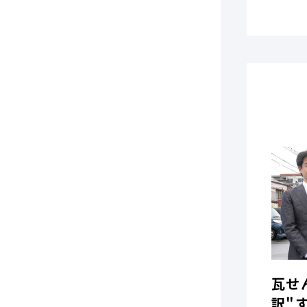
瓦せ
訳"