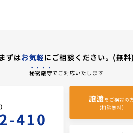
まずは
お気軽
にご相談ください。(無料
秘密厳守
でご対応いたします
譲渡
をご検討の
料）
(相談無料)
2-410