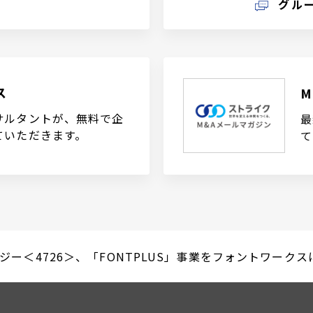
グル
ス
サルタントが、無料で企
最
ていただきます。
て
ジー＜4726＞、「FONTPLUS」事業をフォントワークスに譲