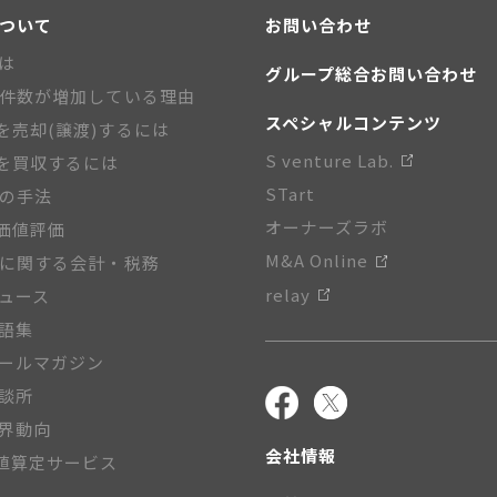
について
お問い合わせ
とは
グループ総合お問い合わせ
A件数が増加している理由
スペシャルコンテンツ
を売却(譲渡)するには
S venture Lab.
を買収するには
STart
Aの手法
オーナーズラボ
価値評価
M&A Online
Aに関する会計・税務
relay
ニュース
用語集
メールマガジン
相談所
業界動向
会社情報
値算定サービス