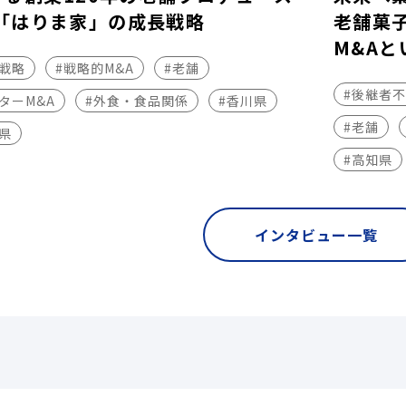
「はりま家」の成長戦略
老舗菓
M&Aと
長戦略
#戦略的M&A
#老舗
#後継者
ターM&A
#外食・食品関係
#香川県
#老舗
県
#高知県
インタビュー一覧