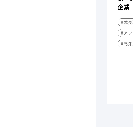
企業
#成
#アフ
#高知