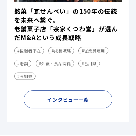
銘菓「瓦せんべい」の150年の伝統
を未来へ繋ぐ。
老舗菓子店「宗家くつわ堂」が選ん
だM&Aという成長戦略
#後継者不在
#成長戦略
#従業員雇用
#老舗
#外食・食品関係
#香川県
#高知県
インタビュー一覧