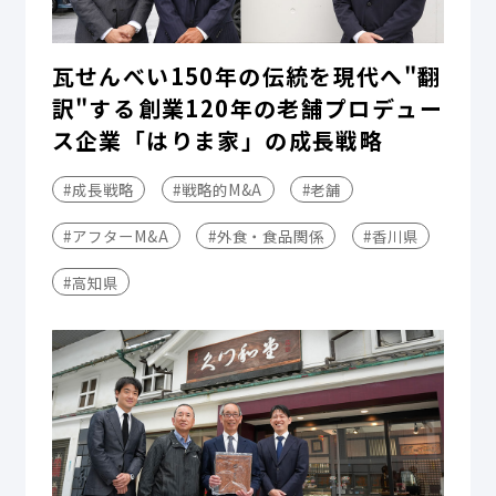
瓦せんべい150年の伝統を現代へ"翻
訳"する――創業120年の老舗プロデュー
ス企業「はりま家」の成長戦略
#成長戦略
#戦略的M&A
#老舗
#アフターM&A
#外食・食品関係
#香川県
#高知県