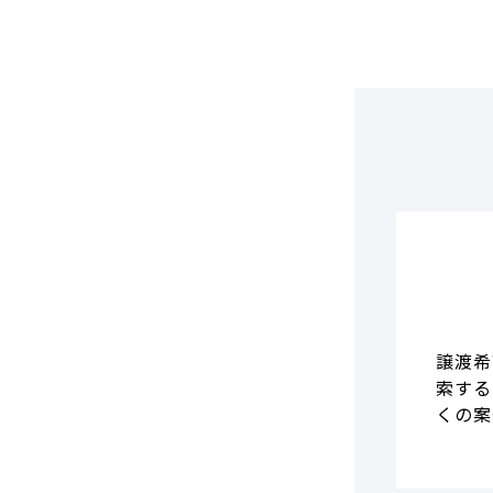
DCF法(インカムアプローチ)
のれん・負ののれん 会計処理と
税務処理
類似会社比準法(マーケットア
プローチ)
譲渡希
索する
くの案