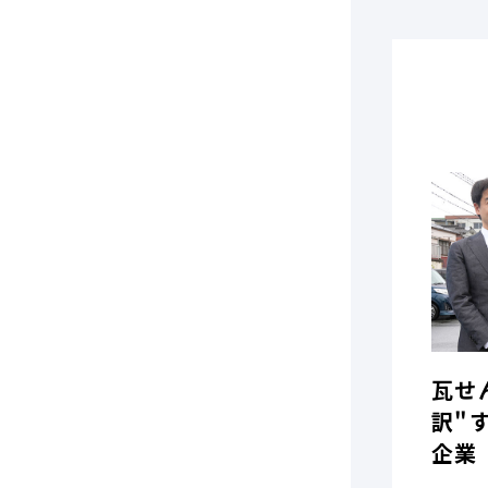
瓦せ
訳"
企業