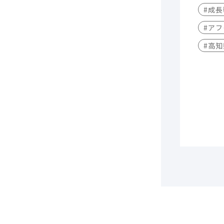
#成
#アフ
#高知