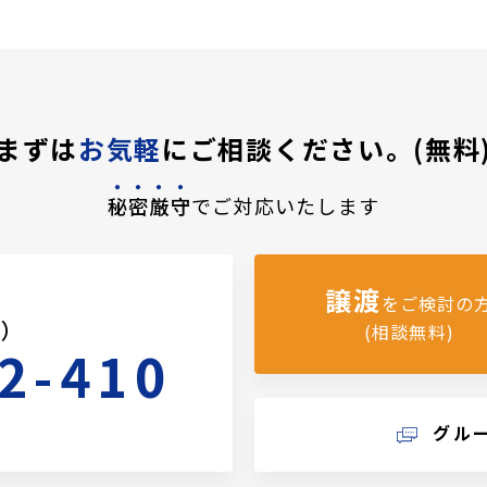
まずは
お気軽
にご相談ください。(無料
秘密厳守
でご対応いたします
譲渡
をご検討の
料）
(相談無料)
2-410
グル