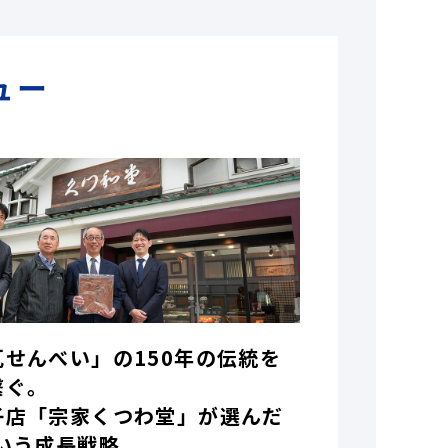
ュー
瓦せんべい」の150年の伝統を
繋ぐ。
子店「宗家くつわ堂」が選んだ
いう成長戦略