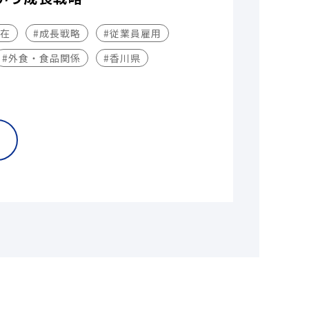
不在
#成長戦略
#従業員雇用
#外食・食品関係
#香川県