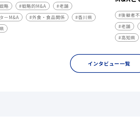
長戦略
#戦略的M&A
#老舗
#後継者
ターM&A
#外食・食品関係
#香川県
#老舗
県
#高知県
インタビュー一覧