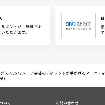
ス
サルタントが、無料で企
最
ていただきます。
て
ングス＜6572＞、子会社のディレクトが手がけるマーケテ
26）
について
お問い合わせ