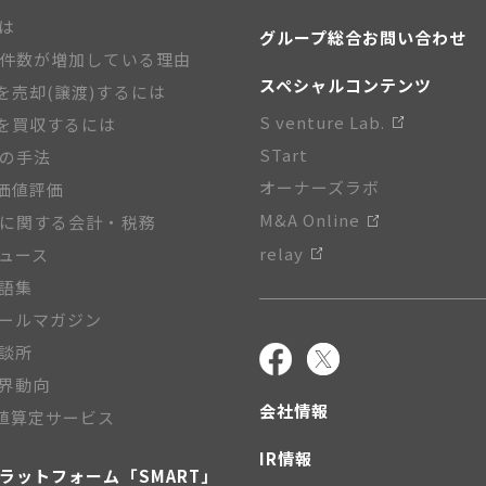
とは
グループ総合お問い合わせ
A件数が増加している理由
スペシャルコンテンツ
を売却(譲渡)するには
S venture Lab.
を買収するには
STart
Aの手法
オーナーズラボ
価値評価
M&A Online
Aに関する会計・税務
relay
ニュース
用語集
メールマガジン
相談所
業界動向
会社情報
値算定サービス
IR情報
プラットフォーム「SMART」