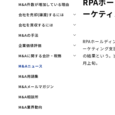
RPAホ
M&A件数が増加している理由
ーケティ
会社を売却(譲渡)するには
会社を売却(譲渡)するには
会社を買収するには
M&Aで売れる会社の条件とは
会社を買収するには
M&Aの手法
RPAホールデ
M&Aで買い手はここを見る
企業買収を成功させるポイント
株式譲渡
企業価値評価
ーケティング支
M&Aで会社を高く売る方法
買収監査(デューディリジェン
第三者割当増資
企業価値評価(バリュエーショ
の結果という。当
M&Aに関する会計・税務
ス)とは
ン)とは
会社売却(譲渡)の相談先は
月上旬。
事業譲渡
株式譲渡にかかる税金(個人・
M&Aニュース
クロージングと引継ぎ
企業評価と売買価格の違い
会社売却の流れと手順
法人)
会社分割
M&A用語集
企業買収の流れと手順
中小企業M&Aにおける企業価値
事業譲渡にかかる税金(個人・
合併
の決め方
法人)
M&Aメールマガジン
株式交換
企業価値評価(バリュエーショ
M&Aにおける節税(役職退職金
M&A相談所
ン)の算定方法
スキーム)
資本業務提携
M&A業界動向
純資産法(コストアプローチ)
赤字・債務超過会社の買収制限