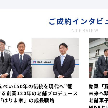
ご成約インタビ
INTERVIEW
んべい150年の伝統を現代へ"翻
銘菓「
する――創業120年の老舗プロデュース
未来へ
「はりま家」の成長戦略
老舗菓
M&Aと