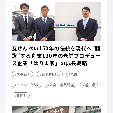
瓦せんべい150年の伝統を現代へ"翻
訳"する――創業120年の老舗プロデュー
ス企業「はりま家」の成長戦略
#成長戦略
#戦略的M&A
#老舗
#アフターM&A
#外食・食品関係
#香川県
#高知県