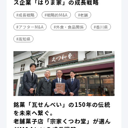
ス企業「はりま家」の成長戦略
#成長戦略
#戦略的M&A
#老舗
#アフターM&A
#外食・食品関係
#香川県
#高知県
銘菓「瓦せんべい」の150年の伝統
を未来へ繋ぐ。
老舗菓子店「宗家くつわ堂」が選ん