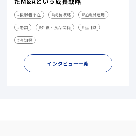
だM&Aという成長戦略
#後継者不在
#成長戦略
#従業員雇用
#老舗
#外食・食品関係
#香川県
#高知県
インタビュー一覧