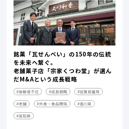
銘菓「瓦せんべい」の150年の伝統
を未来へ繋ぐ。
老舗菓子店「宗家くつわ堂」が選ん
だM&Aという成長戦略
#後継者不在
#成長戦略
#従業員雇用
#老舗
#外食・食品関係
#香川県
#高知県