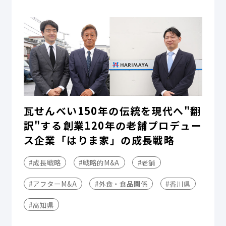
瓦せんべい150年の伝統を現代へ"翻
訳"する――創業120年の老舗プロデュー
ス企業「はりま家」の成長戦略
#成長戦略
#戦略的M&A
#老舗
#アフターM&A
#外食・食品関係
#香川県
#高知県