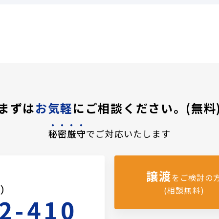
まずは
お気軽
にご相談ください。(無料
秘密厳守
でご対応いたします
譲渡
をご検討の
料）
(相談無料)
2-410