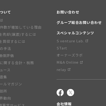
について
お問い合わせ
とは
グループ総合お問い合わせ
A件数が増加している理由
スペシャルコンテンツ
を売却(譲渡)するには
S venture Lab.
を買収するには
STart
Aの手法
オーナーズラボ
価値評価
M&A Online
Aに関する会計・税務
relay
ニュース
用語集
メールマガジン
相談所
業界動向
会社情報
値算定サービス