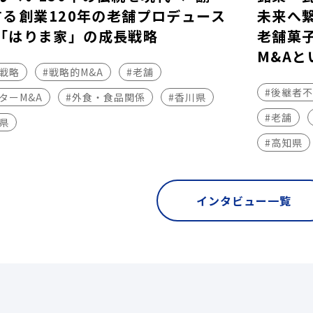
する――創業120年の老舗プロデュース
未来へ
「はりま家」の成長戦略
老舗菓
M&Aと
長戦略
#戦略的M&A
#老舗
#後継者
ターM&A
#外食・食品関係
#香川県
#老舗
県
#高知県
インタビュー一覧