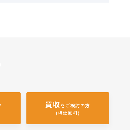
)
買収
方
をご検討の方
(相談無料)