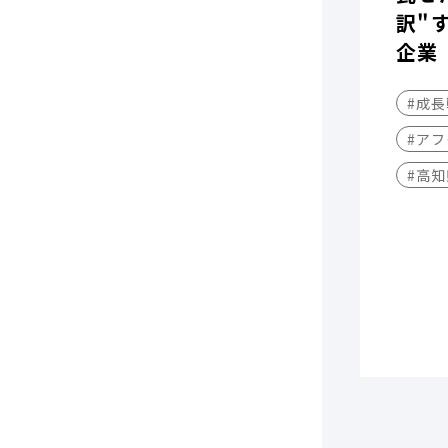
訳"
企業
#成
#アフ
#高知