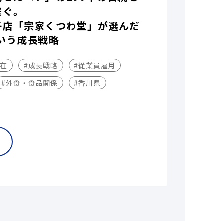
繋ぐ。
子店「宗家くつわ堂」が選んだ
いう成長戦略
不在
#成長戦略
#従業員雇用
#外食・食品関係
#香川県