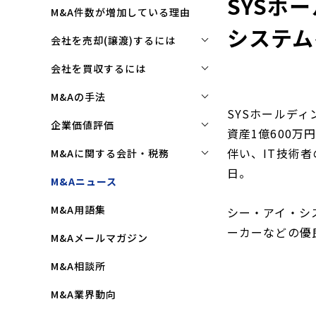
SYSホ
M&A件数が増加している理由
システム
会社を売却(譲渡)するには
会社を売却(譲渡)するには
会社を買収するには
M&Aで売れる会社の条件とは
会社を買収するには
M&Aの手法
SYSホールディ
M&Aで買い手はここを見る
企業買収を成功させるポイント
株式譲渡
企業価値評価
資産1億600
M&Aで会社を高く売る方法
買収監査(デューディリジェン
第三者割当増資
企業価値評価(バリュエーショ
伴い、IT技術
M&Aに関する会計・税務
ス)とは
ン)とは
会社売却(譲渡)の相談先は
日。
事業譲渡
株式譲渡にかかる税金(個人・
M&Aニュース
クロージングと引継ぎ
企業評価と売買価格の違い
会社売却の流れと手順
法人)
会社分割
M&A用語集
企業買収の流れと手順
シー・アイ・シ
中小企業M&Aにおける企業価値
事業譲渡にかかる税金(個人・
合併
の決め方
ーカーなどの優
法人)
M&Aメールマガジン
株式交換
企業価値評価(バリュエーショ
M&Aにおける節税(役職退職金
M&A相談所
ン)の算定方法
スキーム)
資本業務提携
M&A業界動向
純資産法(コストアプローチ)
赤字・債務超過会社の買収制限