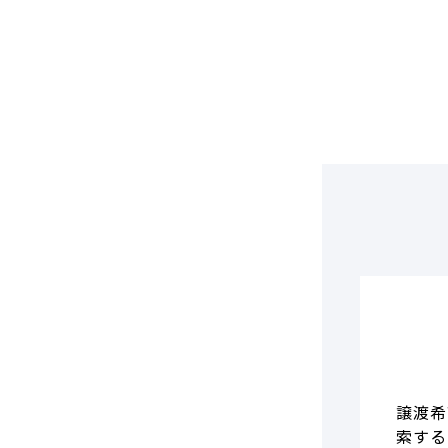
DCF法(インカムアプローチ)
のれん・負ののれん 会計処理と
税務処理
類似会社比準法(マーケットア
プローチ)
譲渡希
索する