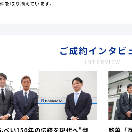
件を取り揃えています。
ご成約インタビ
INTERVIEW
んべい150年の伝統を現代へ"翻
銘菓「