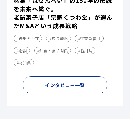
銘菓「瓦せんべい」の150年の伝統
を未来へ繋ぐ。
老舗菓子店「宗家くつわ堂」が選ん
だM&Aという成長戦略
#後継者不在
#成長戦略
#従業員雇用
#老舗
#外食・食品関係
#香川県
#高知県
インタビュー一覧