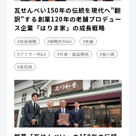
瓦せんべい150年の伝統を現代へ"翻
訳"する――創業120年の老舗プロデュー
ス企業「はりま家」の成長戦略
#成長戦略
#戦略的M&A
#老舗
#アフターM&A
#外食・食品関係
#香川県
#高知県