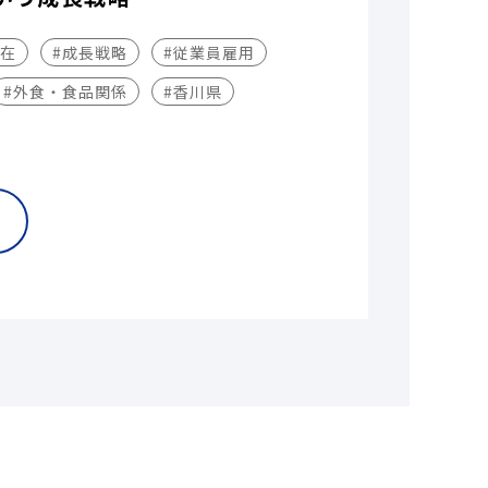
不在
#成長戦略
#従業員雇用
#外食・食品関係
#香川県