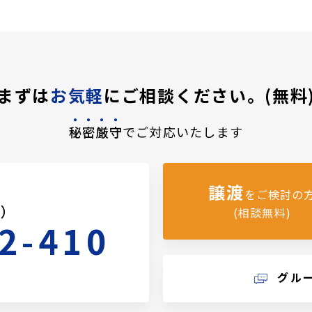
まずは
お気軽
にご相談ください。(無料
秘密厳守
でご対応いたします
譲渡
をご検討の
料）
(相談無料)
2-410
グル