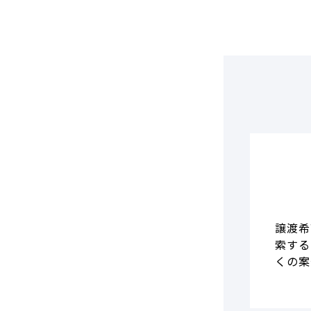
DCF法(インカムアプローチ)
のれん・負ののれん 会計処理と
税務処理
類似会社比準法(マーケットア
プローチ)
譲渡希
索する
くの案