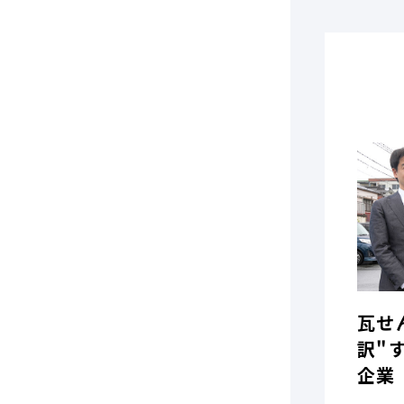
瓦せ
訳"
企業