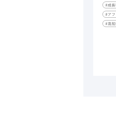
#成
#アフ
#高知