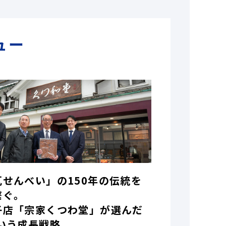
ュー
瓦せんべい」の150年の伝統を
繋ぐ。
子店「宗家くつわ堂」が選んだ
いう成長戦略