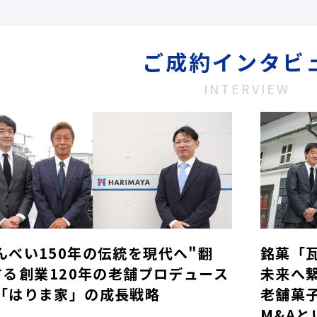
ご成約インタビ
INTERVIEW
んべい150年の伝統を現代へ"翻
銘菓「
する――創業120年の老舗プロデュース
未来へ
「はりま家」の成長戦略
老舗菓
M&Aと