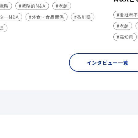
長戦略
#戦略的M&A
#老舗
#後継者
ターM&A
#外食・食品関係
#香川県
#老舗
県
#高知県
インタビュー一覧