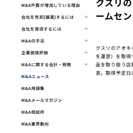
クスリの
M&A件数が増加している理由
ームセン
会社を売却(譲渡)するには
会社を売却(譲渡)するには
会社を買収するには
M&Aで売れる会社の条件とは
会社を買収するには
M&Aの手法
クスリのアオキ
M&Aで買い手はここを見る
企業買収を成功させるポイント
株式譲渡
企業価値評価
を運営）を取得
M&Aで会社を高く売る方法
買収監査(デューディリジェン
第三者割当増資
企業価値評価(バリュエーショ
品を取り扱う店
M&Aに関する会計・税務
ス)とは
ン)とは
会社売却(譲渡)の相談先は
表。取得予定日は
事業譲渡
株式譲渡にかかる税金(個人・
M&Aニュース
クロージングと引継ぎ
企業評価と売買価格の違い
会社売却の流れと手順
法人)
会社分割
M&A用語集
企業買収の流れと手順
中小企業M&Aにおける企業価値
事業譲渡にかかる税金(個人・
合併
の決め方
法人)
M&Aメールマガジン
株式交換
企業価値評価(バリュエーショ
M&Aにおける節税(役職退職金
M&A相談所
ン)の算定方法
スキーム)
資本業務提携
M&A業界動向
純資産法(コストアプローチ)
赤字・債務超過会社の買収制限