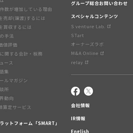
とは
グループ総合お問い合わせ
A件数が増加している理由
スペシャルコンテンツ
を売却(譲渡)するには
S venture Lab.
を買収するには
STart
Aの手法
オーナーズラボ
価値評価
M&A Online
Aに関する会計・税務
relay
ニュース
用語集
メールマガジン
相談所
業界動向
会社情報
値算定サービス
IR情報
プラットフォーム「SMART」
English