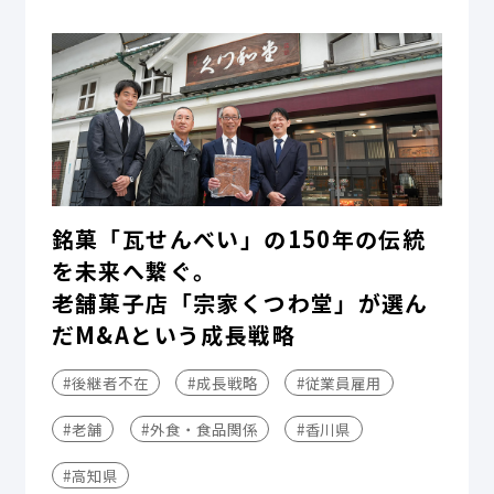
銘菓「瓦せんべい」の150年の伝統
を未来へ繋ぐ。
老舗菓子店「宗家くつわ堂」が選ん
だM&Aという成長戦略
#後継者不在
#成長戦略
#従業員雇用
#老舗
#外食・食品関係
#香川県
#高知県