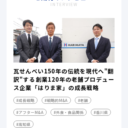
INTERVIEW
瓦せんべい150年の伝統を現代へ"翻
訳"する――創業120年の老舗プロデュー
ス企業「はりま家」の成長戦略
#成長戦略
#戦略的M&A
#老舗
#アフターM&A
#外食・食品関係
#香川県
#高知県