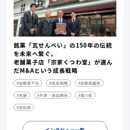
銘菓「瓦せんべい」の150年の伝統
を未来へ繋ぐ。
老舗菓子店「宗家くつわ堂」が選ん
だM&Aという成長戦略
#後継者不在
#成長戦略
#従業員雇用
#老舗
#外食・食品関係
#香川県
#高知県
インタビュー一覧