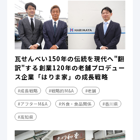
瓦せんべい150年の伝統を現代へ"翻
訳"する――創業120年の老舗プロデュー
ス企業「はりま家」の成長戦略
#成長戦略
#戦略的M&A
#老舗
#アフターM&A
#外食・食品関係
#香川県
#高知県