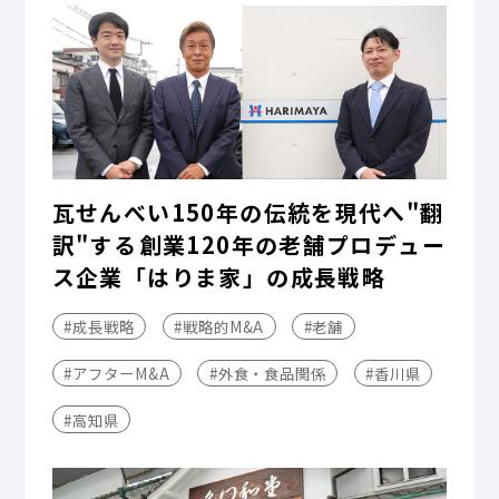
瓦せんべい150年の伝統を現代へ"翻
訳"する――創業120年の老舗プロデュー
ス企業「はりま家」の成長戦略
#成長戦略
#戦略的M&A
#老舗
#アフターM&A
#外食・食品関係
#香川県
#高知県