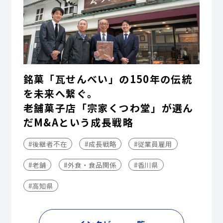
銘菓「瓦せんべい」の150年の伝統
を未来へ繋ぐ。
老舗菓子店「宗家くつわ堂」が選ん
だM&Aという成長戦略
#後継者不在
#成長戦略
#従業員雇用
#老舗
#外食・食品関係
#香川県
#高知県