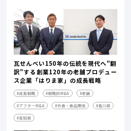
瓦せんべい150年の伝統を現代へ"翻
訳"する――創業120年の老舗プロデュー
ス企業「はりま家」の成長戦略
#成長戦略
#戦略的M&A
#老舗
#アフターM&A
#外食・食品関係
#香川県
#高知県