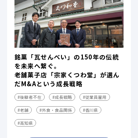
銘菓「瓦せんべい」の150年の伝統
を未来へ繋ぐ。
老舗菓子店「宗家くつわ堂」が選ん
だM&Aという成長戦略
#後継者不在
#成長戦略
#従業員雇用
#老舗
#外食・食品関係
#香川県
#高知県