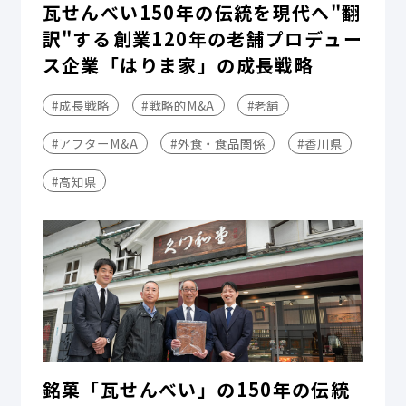
瓦せんべい150年の伝統を現代へ"翻
訳"する――創業120年の老舗プロデュー
ス企業「はりま家」の成長戦略
#成長戦略
#戦略的M&A
#老舗
#アフターM&A
#外食・食品関係
#香川県
#高知県
銘菓「瓦せんべい」の150年の伝統