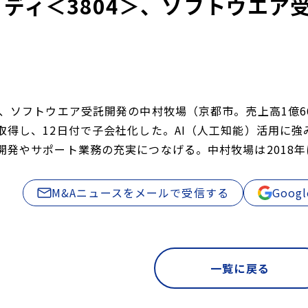
 ディ＜3804＞、ソフトウエ
、ソフトウエア受託開発の中村牧場（京都市。売上高1億660
取得し、12日付で子会社化した。AI（人工知能）活用に
開発やサポート業務の充実につなげる。中村牧場は2018年に
M&Aニュースをメールで受信する
Goo
一覧に戻る