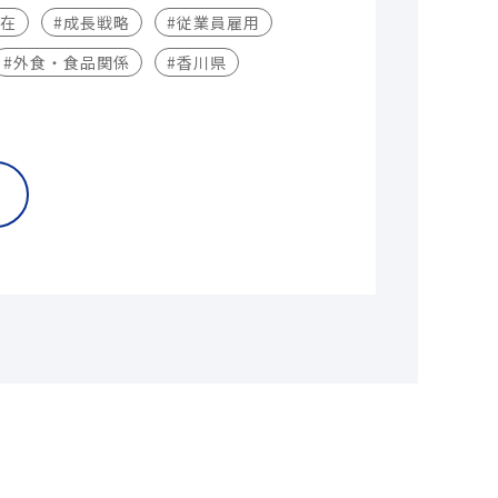
不在
#成長戦略
#従業員雇用
#外食・食品関係
#香川県