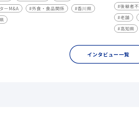
#後継者
ターM&A
#外食・食品関係
#香川県
#老舗
県
#高知県
インタビュー一覧