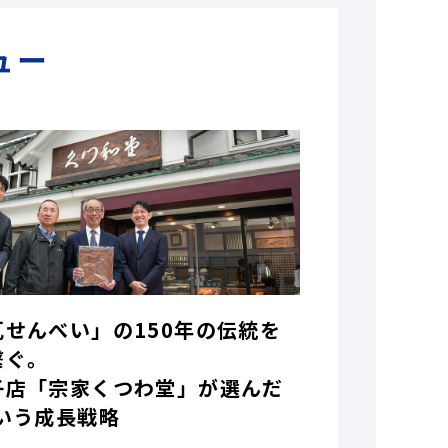
ュー
瓦せんべい」の150年の伝統を
繋ぐ。
子店「宗家くつわ堂」が選んだ
いう成長戦略