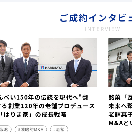
ご成約インタビ
INTERVIEW
んべい150年の伝統を現代へ"翻
銘菓「
する――創業120年の老舗プロデュース
未来へ
「はりま家」の成長戦略
老舗菓
M&Aと
長戦略
#戦略的M&A
#老舗