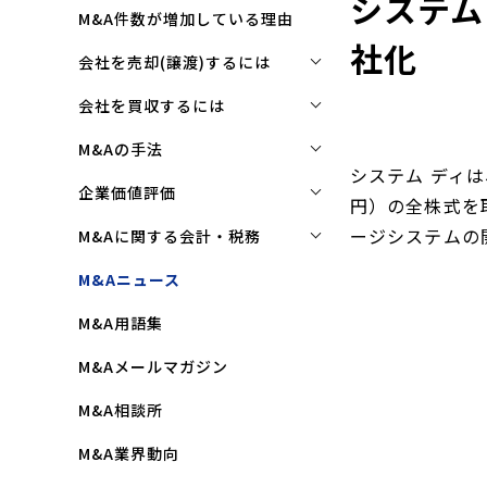
システム
M&A件数が増加している理由
社化
会社を売却(譲渡)するには
会社を売却(譲渡)するには
会社を買収するには
M&Aで売れる会社の条件とは
会社を買収するには
M&Aの手法
システム ディは
M&Aで買い手はここを見る
企業買収を成功させるポイント
株式譲渡
企業価値評価
円）の全株式を
M&Aで会社を高く売る方法
買収監査(デューディリジェン
第三者割当増資
企業価値評価(バリュエーショ
ージシステムの
M&Aに関する会計・税務
ス)とは
ン)とは
会社売却(譲渡)の相談先は
事業譲渡
株式譲渡にかかる税金(個人・
M&Aニュース
クロージングと引継ぎ
企業評価と売買価格の違い
会社売却の流れと手順
法人)
会社分割
M&A用語集
企業買収の流れと手順
中小企業M&Aにおける企業価値
事業譲渡にかかる税金(個人・
合併
の決め方
法人)
M&Aメールマガジン
株式交換
企業価値評価(バリュエーショ
M&Aにおける節税(役職退職金
M&A相談所
ン)の算定方法
スキーム)
資本業務提携
M&A業界動向
純資産法(コストアプローチ)
赤字・債務超過会社の買収制限