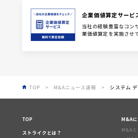
企業価値算定サービ
当社の経験豊富なコン
業価値算定を実施させ
TOP
M&Aニュース速報
システム デ
TOP
M&A
M&A
ストライクとは？