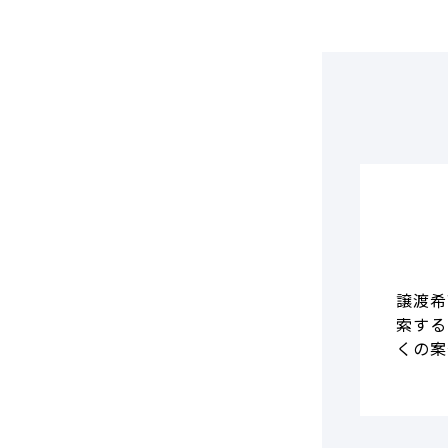
DCF法(インカムアプローチ)
のれん・負ののれん 会計処理と
税務処理
類似会社比準法(マーケットア
プローチ)
譲渡希
索する
くの案