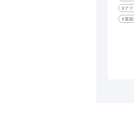
#アフ
#高知