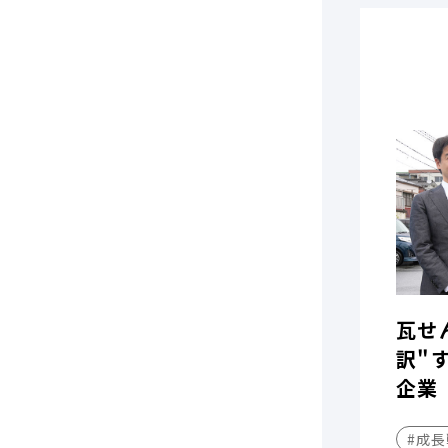
瓦せ
訳"
企業
#成