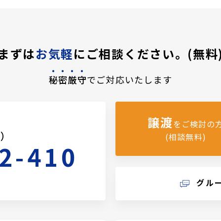
まずは
お気軽
にご相談ください。(無料
秘密厳守
でご対応いたします
譲渡
をご検討の
料）
(相談無料)
2-410
グル