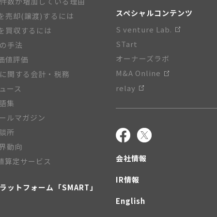
A件数が増加している理由
スペシャルコンテンツ
を売却(譲渡)するには
S venture Lab.
を買収するには
STart
Aの手法
オーナーズラボ
価値評価
M&A Online
Aに関する会計・税務
relay
ニュース
用語集
メールマガジン
相談所
業界動向
会社情報
値算定サービス
IR情報
プラットフォーム「SMART」
English