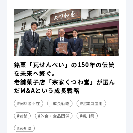
銘菓「瓦せんべい」の150年の伝統
を未来へ繋ぐ。
老舗菓子店「宗家くつわ堂」が選ん
だM&Aという成長戦略
#後継者不在
#成長戦略
#従業員雇用
#老舗
#外食・食品関係
#香川県
#高知県