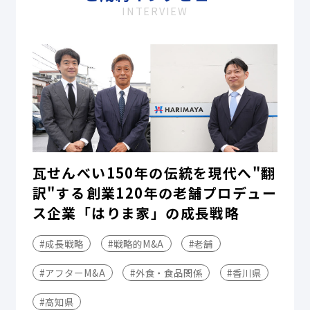
INTERVIEW
瓦せんべい150年の伝統を現代へ"翻
訳"する――創業120年の老舗プロデュー
ス企業「はりま家」の成長戦略
#成長戦略
#戦略的M&A
#老舗
#アフターM&A
#外食・食品関係
#香川県
#高知県