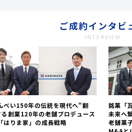
ご成約インタビ
INTERVIEW
んべい150年の伝統を現代へ"翻
銘菓「
する――創業120年の老舗プロデュース
未来へ
「はりま家」の成長戦略
老舗菓
M&Aと