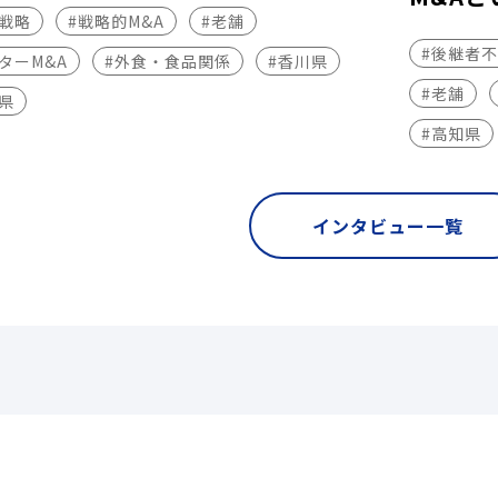
長戦略
#戦略的M&A
#老舗
#後継者
ターM&A
#外食・食品関係
#香川県
#老舗
県
#高知県
インタビュー一覧