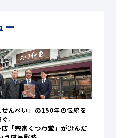
ュー
瓦せんべい」の150年の伝統を
繋ぐ。
子店「宗家くつわ堂」が選んだ
いう成長戦略