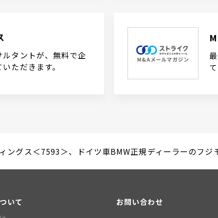
ス
サルタントが、無料で企
最
ていただきます。
て
ィングス＜7593＞、ドイツ車BMW正規ディーラーのフジモト
について
お問い合わせ