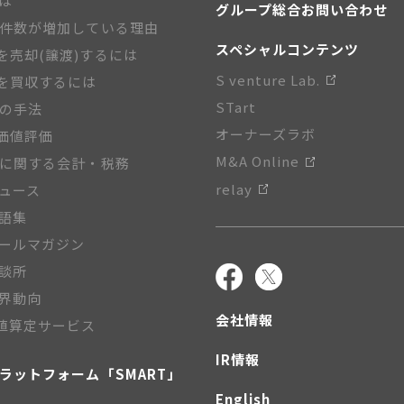
とは
グループ総合お問い合わせ
A件数が増加している理由
スペシャルコンテンツ
を売却(譲渡)するには
S venture Lab.
を買収するには
STart
Aの手法
オーナーズラボ
価値評価
M&A Online
Aに関する会計・税務
relay
ニュース
用語集
メールマガジン
相談所
業界動向
会社情報
値算定サービス
IR情報
プラットフォーム「SMART」
English