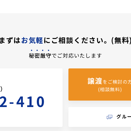
まずは
お気軽
にご相談ください。(無料
秘密厳守
でご対応いたします
譲渡
をご検討の
料）
(相談無料)
2-410
グル