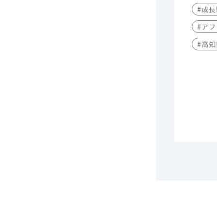
#成
#アフ
#高知