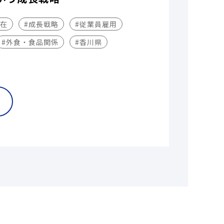
不在
#成長戦略
#従業員雇用
#外食・食品関係
#香川県