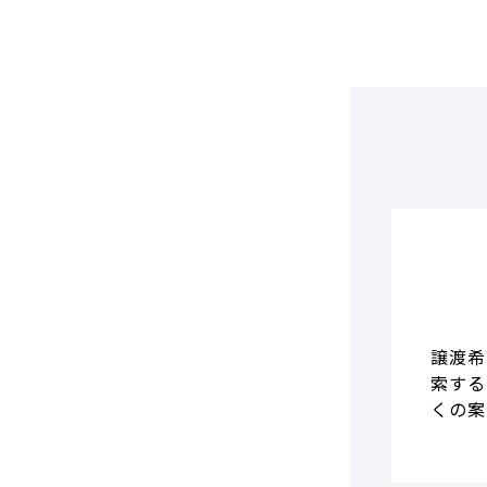
DCF法(インカムアプローチ)
のれん・負ののれん 会計処理と
税務処理
類似会社比準法(マーケットア
プローチ)
譲渡希
索する
くの案