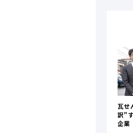
瓦せ
訳"
企業