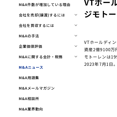
VTホー
M&A件数が増加している理由
ジモトー
会社を売却(譲渡)するには
会社を売却(譲渡)するには
会社を買収するには
M&Aで売れる会社の条件とは
会社を買収するには
M&Aの手法
VTホールディ
M&Aで買い手はここを見る
企業買収を成功させるポイント
株式譲渡
企業価値評価
資産2億910
M&Aで会社を高く売る方法
買収監査(デューディリジェン
第三者割当増資
企業価値評価(バリュエーショ
モトーレンは1
M&Aに関する会計・税務
ス)とは
ン)とは
会社売却(譲渡)の相談先は
2023年7月1日
事業譲渡
株式譲渡にかかる税金(個人・
M&Aニュース
クロージングと引継ぎ
企業評価と売買価格の違い
会社売却の流れと手順
法人)
会社分割
M&A用語集
企業買収の流れと手順
中小企業M&Aにおける企業価値
事業譲渡にかかる税金(個人・
合併
の決め方
法人)
M&Aメールマガジン
株式交換
企業価値評価(バリュエーショ
M&Aにおける節税(役職退職金
M&A相談所
ン)の算定方法
スキーム)
資本業務提携
M&A業界動向
純資産法(コストアプローチ)
赤字・債務超過会社の買収制限