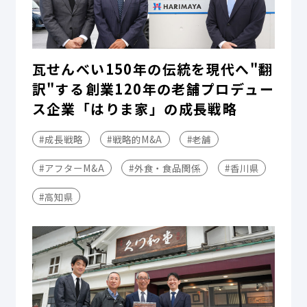
瓦せんべい150年の伝統を現代へ"翻
訳"する――創業120年の老舗プロデュー
ス企業「はりま家」の成長戦略
#成長戦略
#戦略的M&A
#老舗
#アフターM&A
#外食・食品関係
#香川県
#高知県