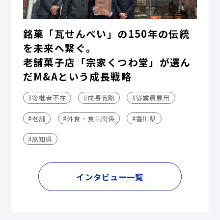
銘菓「瓦せんべい」の150年の伝統
を未来へ繋ぐ。
老舗菓子店「宗家くつわ堂」が選ん
だM&Aという成長戦略
#後継者不在
#成長戦略
#従業員雇用
#老舗
#外食・食品関係
#香川県
#高知県
インタビュー一覧